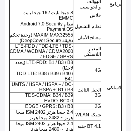
الهواتف
برنامج
والحواسيب
8 جيجا بايت / 16 جيجا بايت
فلاش
EMMC
نظام Android 7.0 Security
نظام التشغيل
Payment OS
MAXIM MAX32555 (وحدة تحكم
معالج الأمان
دقيقة DeepCover Secure)
LTE-FDD / TDD-LTE / TDS-
المعيار
CDMA / WCDMA / CDMA2000
اللاسلكي
/ EDGE / GPRS
LTE-FDD: B1 / B3 / B8 (يحدد
لاحقًا)
4G
TDD-LTE: B38 / B39 / B40 /
B41
UMTS / HSPA / HSPA + / DC-
لاسلكي
HSPA +: B1 / B8
الجيل الثالث
TDS-CDMA: B34 / B39
3G
EVDO: BC0.0
EDGE / GPRS: B3 / B8
2G
2.4 جيجا هرتز ISM 2402 ميجا
شبكة WLAN
هرتز ~ 2482 ميجا هرتز
2.4 جيجا هرتز ISM 2402 ميجا
BT 4.1 جنيه
هرتز ~ 2480 ميجا هرتز