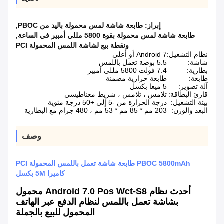
إبراز:
طابعة شاشة لمس محمولة باليد من PBOC
,
طابعة شاشة لمس محمولة بقوة 5800 مللي أمبير في الساعة
,
ونقطة بيع لشاشة اللمس المحمولة PCI
نظام التشغيل:
Android 7 أو أعلى
شاشة:
5.5 بوصة تعمل باللمس
بطارية:
7.4 فولت 5800 مللي أمبير
طابعة:
طابعة حرارية مضمنة
آلة تصوير:
5 ميغا بكسل
قارئ البطاقة:
تلامس ، تلامس ، شريط مغناطيسي
بيئة التشغيل:
درجة الحرارة من -5 إلى +50 درجة مئوية
البعد والوزن:
203 مم * 85 مم * 53 مم ، 480 جرام مع البطارية
وصف
PBOC 5800mAh طابعة شاشة تعمل باللمس المحمولة PCI
كاميرا 5M بكسل
أحدث نظام Android 7.0 Pos Wct-S8 محمول
بشاشة تعمل باللمس لنظام الدفع عبر الهاتف
المحمول للبيع بالجملة