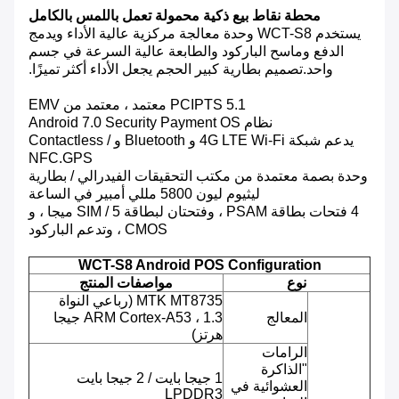
محطة نقاط بيع ذكية محمولة تعمل باللمس بالكامل
يستخدم WCT-S8 وحدة معالجة مركزية عالية الأداء ويدمج
الدفع وماسح الباركود والطابعة عالية السرعة في جسم
واحد.تصميم بطارية كبير الحجم يجعل الأداء أكثر تميزًا.
PCIPTS 5.1 معتمد ، معتمد من EMV
نظام Android 7.0 Security Payment OS
يدعم شبكة 4G LTE Wi-Fi و Bluetooth و Contactless /
NFC.GPS
وحدة بصمة معتمدة من مكتب التحقيقات الفيدرالي / بطارية
ليثيوم ليون 5800 مللي أمبير في الساعة
4 فتحات بطاقة PSAM ، وفتحتان لبطاقة SIM / 5 ميجا ، و
CMOS ، وتدعم الباركود
WCT-S8 Android POS Configuration
نوع
مواصفات المنتج
MTK MT8735 (رباعي النواة
المعالج
ARM Cortex-A53 ، 1.3 جيجا
هرتز)
الرامات
"الذاكرة
1 جيجا بايت / 2 جيجا بايت
العشوائية في
LPDDR3