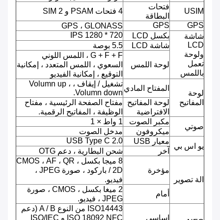
فتحات
USIM
4 فتحات PSAM و 2 SIM
البطاقة
GPS
GPS
GPS ، GLONASS
720 * 1280 IPS
بكسل LCD
شاشة
LCD
شاشة LCD
5.5 بوصة
ولوحة
G + F + F ، اللمس اللوني
تعمل
لوحة اللمس
السعوي ، اللمس المتعدد ، إمكانية
باللمس
التوقيع ، إمكانية الفيديو
تشغيل / إيقاف ، Volumn up ،
المفتاح المادي
Volumn down.
لوحة
المفاتيح
لوحة المفاتيح
مفتاح الصفحة الرئيسية ، مفتاح
الافتراضية
الوظيفة ، المفاتيح الرقمية.
مكبر الصوت
1 واط × 1
صوتي
ميكروفون
مدخل الصوت
USB Type C 2.0
معيار USB
يو اس بي
آخر
شحن البطارية ، دعم OTG
8 ميجا بكسل ، CMOS ، AF ، QR
مؤخرة
/ 2D باركود ، صورة JPEG ،
الة تصوير
فيديو.
2 ميغا بكسل ، CMOS ، صورة
أمام
JPEG ، فيديو.
ISO14443 من النوع A / B (دعم
اساسي
ISO 18092 NFC و ISO/IEC