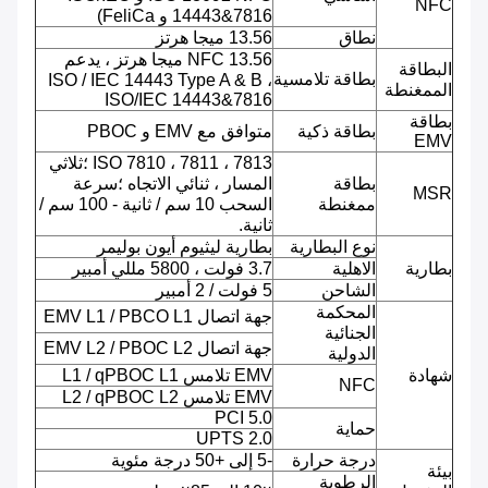
NFC
14443&7816 و FeliCa)
نطاق
13.56 ميجا هرتز
NFC 13.56 ميجا هرتز ، يدعم
البطاقة
بطاقة تلامسية
ISO / IEC 14443 Type A & B ،
الممغنطة
ISO/IEC 14443&7816
بطاقة
بطاقة ذكية
متوافق مع EMV و PBOC
EMV
ISO 7810 ، 7811 ، 7813 ؛ثلاثي
بطاقة
المسار ، ثنائي الاتجاه ؛سرعة
MSR
ممغنطة
السحب 10 سم / ثانية - 100 سم /
ثانية.
نوع البطارية
بطارية ليثيوم أيون بوليمر
بطارية
الاهلية
3.7 فولت ، 5800 مللي أمبير
الشاحن
5 فولت / 2 أمبير
المحكمة
جهة اتصال EMV L1 / PBCO L1
الجنائية
جهة اتصال EMV L2 / PBOC L2
الدولية
شهادة
EMV تلامس L1 / qPBOC L1
NFC
EMV تلامس L2 / qPBOC L2
PCI 5.0
حماية
UPTS 2.0
درجة حرارة
-5 إلى +50 درجة مئوية
بيئة
الرطوبة