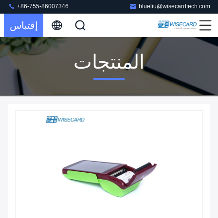
+86-755-86007346
blueliu@wisecardtech.com
إقتباس
المنتجات