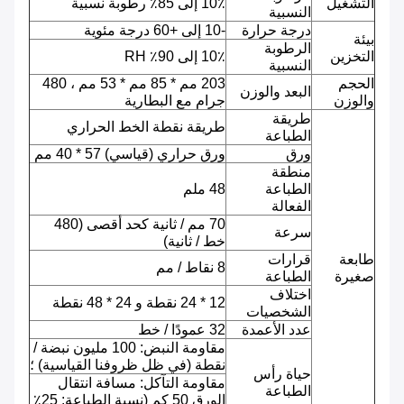
التشغيل
10٪ إلى 85٪ رطوبة نسبية
النسبية
درجة حرارة
-10 إلى +60 درجة مئوية
بيئة
الرطوبة
التخزين
10٪ إلى 90٪ RH
النسبية
الحجم
203 مم * 85 مم * 53 مم ، 480
البعد والوزن
والوزن
جرام مع البطارية
طريقة
طريقة نقطة الخط الحراري
الطباعة
ورق
ورق حراري (قياسي) 57 * 40 مم
منطقة
الطباعة
48 ملم
الفعالة
70 مم / ثانية كحد أقصى (480
سرعة
خط / ثانية)
طابعة
قرارات
8 نقاط / مم
صغيرة
الطباعة
اختلاف
12 * 24 نقطة و 24 * 48 نقطة
الشخصيات
عدد الأعمدة
32 عمودًا / خط
مقاومة النبض: 100 مليون نبضة /
نقطة (في ظل ظروفنا القياسية) ؛
حياة رأس
مقاومة التآكل: مسافة انتقال
الطباعة
الورق 50 كم (نسبة الطباعة: 25٪