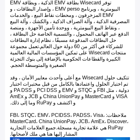
توفر Wisecard بطاقة EMV الذكية ، وبطاقة EMV
البيومترية ، وبرنامج EMV perso ، وإصدار البطاقات ، و
EMV المزخرفون ، ومحطات نقاط البيع ، والخدمات
المصرفية الذكية ، وآلة الصراف الذكية ، والكشك ، وآلة البيع
، ونقاط البيع البيومترية ، ووحدة تأمين الأجهزة ، ومنصة
الدفع عبر الهاتف المحمول ، والتسمية الخاصة حل البطاقة ،
حل البطاقات المدفوعة مسبقًا ، نظام إدارة البطاقات
للشركاء في أكثر من 60 دولة حول العالم.تعمل مجموعة
منتجات Wisecard على تمكين المؤسسات المالية العالمية
الكبيرة والقطاعات الحكومية بالإضافة إلى بنوك التجزئة
الصغيرة والمتوسطة الحجم.
تتكيف حلول Wisecard مع أعلى وأحدث معايير الأمان ، وقد
تم اختبار الحلول واعتمادها بالكامل من قبل مختبرات اختبار
دولية ، مثل FBI و STQC و EMV و PCI DSS و PA DSS و
VISA و MasterCard و China UnionPay و JCB و AmEx
و اكتشف و RuPay وما إلى ذلك.
ملاحظات: FBI، STQC، EMV، PCIDSS، PADSS، Visa،
MasterCard، China UnionPay، JCB، AmEx، Discover،
RuPay هي علامة تجارية مسجلة.جميع العلامات التجارية
المشار إليها هنا هي ملك لأصحابها.