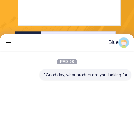
إرسال
Blue
3:08 PM
Good day, what product are you looking for?
Wisecard Technology Co., Ltd.
blueliu@wisecardtech.com
+86-755-86007346
B1303 ، مبنى Chuangyi Tech
nology ، Gaoxin C. 1st Ave ،
Nanshan ، Shenzhen ، Guan