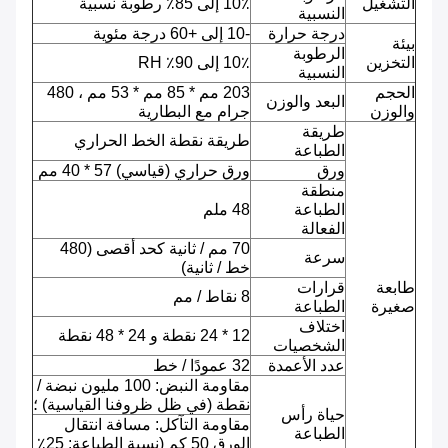
التشغيل
10٪ إلى 85٪ رطوبة نسبية
النسبية
درجة حرارة
-10 إلى +60 درجة مئوية
بيئة
الرطوبة
التخزين
10٪ إلى 90٪ RH
النسبية
الحجم
203 مم * 85 مم * 53 مم ، 480
البعد والوزن
والوزن
جرام مع البطارية
طريقة
طريقة نقطة الخط الحراري
الطباعة
ورق
ورق حراري (قياسي) 57 * 40 مم
منطقة
الطباعة
48 ملم
الفعالة
70 مم / ثانية كحد أقصى (480
سرعة
خط / ثانية)
طابعة
قرارات
8 نقاط / مم
صغيرة
الطباعة
اختلاف
12 * 24 نقطة و 24 * 48 نقطة
الشخصيات
عدد الأعمدة
32 عمودًا / خط
مقاومة النبض: 100 مليون نبضة /
نقطة (في ظل ظروفنا القياسية) ؛
حياة رأس
مقاومة التآكل: مسافة انتقال
الطباعة
الورق 50 كم (نسبة الطباعة: 25٪