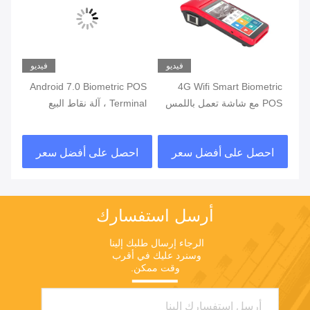
يو
فيديو
فيديو
ة
4G Wifi Smart Biometric
Android 7.0 Biometric POS
POS مع شاشة تعمل باللمس
Terminal ، آلة نقاط البيع
قارئ بصمات الأصابع
المحمولة مع طابعة مدمجة
قار
في البطارية
احصل على أفضل سعر
احصل على أفضل سعر
ا
أرسل استفسارك
الرجاء إرسال طلبك إلينا 
وسنرد عليك في أقرب 
وقت ممكن.