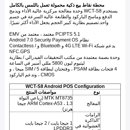
محطة نقاط بيع ذكية محمولة تعمل باللمس بالكامل
يستخدم WCT-S8 وحدة معالجة مركزية عالية الأداء ويدمج
الدفع وماسح الباركود والطابعة عالية السرعة في جسم
واحد.تصميم بطارية كبير الحجم يجعل الأداء أكثر تميزًا.
PCIPTS 5.1 معتمد ، معتمد من EMV
نظام Android 7.0 Security Payment OS
يدعم شبكة 4G LTE Wi-Fi و Bluetooth و Contactless /
NFC.GPS
وحدة بصمة معتمدة من مكتب التحقيقات الفيدرالي / بطارية
ليثيوم ليون 5800 مللي أمبير في الساعة
4 فتحات بطاقة PSAM ، وفتحتان لبطاقة SIM / 5 ميجا ، و
CMOS ، وتدعم الباركود
WCT-S8 Android POS Configuration
نوع
مواصفات المنتج
MTK MT8735 (رباعي النواة
المعالج
ARM Cortex-A53 ، 1.3 جيجا
هرتز)
الرامات
"الذاكرة
1 جيجا بايت / 2 جيجا بايت
العشوائية في
LPDDR3