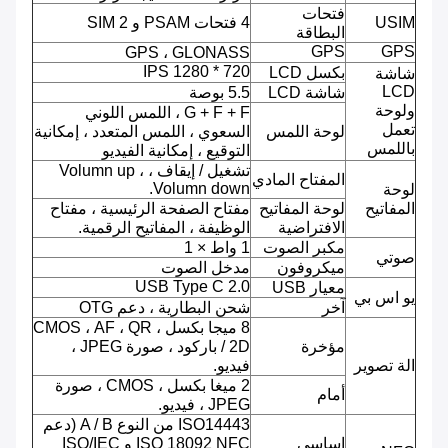
فتحات
USIM
4 فتحات PSAM و 2 SIM
البطاقة
GPS
GPS
GPS ، GLONASS
720 * 1280 IPS
بكسل LCD
شاشة
LCD
شاشة LCD
5.5 بوصة
ولوحة
G + F + F ، اللمس اللوني
تعمل
لوحة اللمس
السعوي ، اللمس المتعدد ، إمكانية
باللمس
التوقيع ، إمكانية الفيديو
تشغيل / إيقاف ، Volumn up ،
المفتاح المادي
Volumn down.
لوحة
المفاتيح
لوحة المفاتيح
مفتاح الصفحة الرئيسية ، مفتاح
الافتراضية
الوظيفة ، المفاتيح الرقمية.
مكبر الصوت
1 واط × 1
صوتي
ميكروفون
مدخل الصوت
USB Type C 2.0
معيار USB
يو اس بي
آخر
شحن البطارية ، دعم OTG
8 ميجا بكسل ، CMOS ، AF ، QR
مؤخرة
/ 2D باركود ، صورة JPEG ،
الة تصوير
فيديو.
2 ميغا بكسل ، CMOS ، صورة
أمام
JPEG ، فيديو.
ISO14443 من النوع A / B (دعم
اساسي
ISO 18092 NFC و ISO/IEC