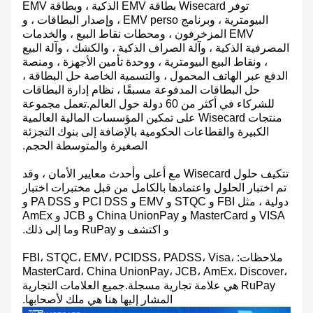
توفر Wisecard بطاقة EMV الذكية ، وبطاقة EMV
البيومترية ، وبرنامج EMV perso ، وإصدار البطاقات ، و
EMV المزخرفون ، ومحطات نقاط البيع ، والخدمات
المصرفية الذكية ، وآلة الصراف الذكية ، والكشك ، وآلة البيع
، ونقاط البيع البيومترية ، ووحدة تأمين الأجهزة ، ومنصة
الدفع عبر الهاتف المحمول ، والتسمية الخاصة حل البطاقة ،
حل البطاقات المدفوعة مسبقًا ، نظام إدارة البطاقات
للشركاء في أكثر من 60 دولة حول العالم.تعمل مجموعة
منتجات Wisecard على تمكين المؤسسات المالية العالمية
الكبيرة والقطاعات الحكومية بالإضافة إلى بنوك التجزئة
الصغيرة والمتوسطة الحجم.
تتكيف حلول Wisecard مع أعلى وأحدث معايير الأمان ، وقد
تم اختبار الحلول واعتمادها بالكامل من قبل مختبرات اختبار
دولية ، مثل FBI و STQC و EMV و PCI DSS و PA DSS و
VISA و MasterCard و China UnionPay و JCB و AmEx
و اكتشف و RuPay وما إلى ذلك.
ملاحظات: FBI، STQC، EMV، PCIDSS، PADSS، Visa،
MasterCard، China UnionPay، JCB، AmEx، Discover،
RuPay هي علامة تجارية مسجلة.جميع العلامات التجارية
المشار إليها هنا هي ملك لأصحابها.