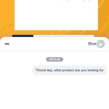
إرسال
Blue
9:04 AM
Good day, what product are you looking for?
Wisecard Technology Co., Ltd.
blueliu@wisecardtech.com
+86-755-86007346
B1303 ، مبنى Chuangyi Tech
nology ، Gaoxin C. 1st Ave ،