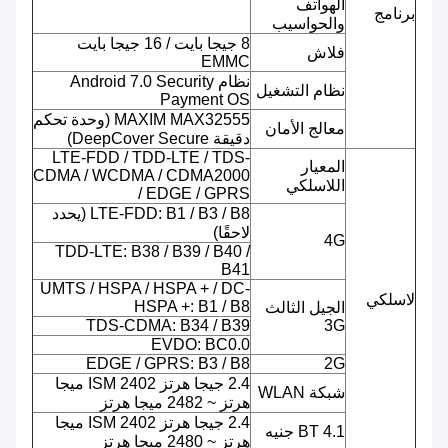
الهواتف
برنامج
والحواسيب
8 جيجا بايت / 16 جيجا بايت
فلاش
EMMC
نظام Android 7.0 Security
نظام التشغيل
Payment OS
MAXIM MAX32555 (وحدة تحكم
معالج الأمان
دقيقة DeepCover Secure)
LTE-FDD / TDD-LTE / TDS-
المعيار
CDMA / WCDMA / CDMA2000
اللاسلكي
/ EDGE / GPRS
LTE-FDD: B1 / B3 / B8 (يحدد
لاحقًا)
4G
TDD-LTE: B38 / B39 / B40 /
B41
UMTS / HSPA / HSPA + / DC-
لاسلكي
HSPA +: B1 / B8
الجيل الثالث
TDS-CDMA: B34 / B39
3G
EVDO: BC0.0
EDGE / GPRS: B3 / B8
2G
2.4 جيجا هرتز ISM 2402 ميجا
شبكة WLAN
هرتز ~ 2482 ميجا هرتز
2.4 جيجا هرتز ISM 2402 ميجا
BT 4.1 جنيه
هرتز ~ 2480 ميجا هرتز