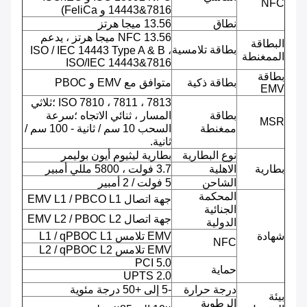
NFC
14443&7816 و FeliCa)
نطاق
13.56 ميجا هرتز
NFC 13.56 ميجا هرتز ، يدعم
البطاقة
بطاقة تلامسية
ISO / IEC 14443 Type A & B ،
الممغنطة
ISO/IEC 14443&7816
بطاقة
بطاقة ذكية
متوافق مع EMV و PBOC
EMV
ISO 7810 ، 7811 ، 7813 ؛ثلاثي
بطاقة
المسار ، ثنائي الاتجاه ؛سرعة
MSR
ممغنطة
السحب 10 سم / ثانية - 100 سم /
ثانية.
نوع البطارية
بطارية ليثيوم أيون بوليمر
بطارية
الاهلية
3.7 فولت ، 5800 مللي أمبير
الشاحن
5 فولت / 2 أمبير
المحكمة
جهة اتصال EMV L1 / PBCO L1
الجنائية
جهة اتصال EMV L2 / PBOC L2
الدولية
شهادة
EMV تلامس L1 / qPBOC L1
NFC
EMV تلامس L2 / qPBOC L2
PCI 5.0
حماية
UPTS 2.0
درجة حرارة
-5 إلى +50 درجة مئوية
بيئة
الرطوبة