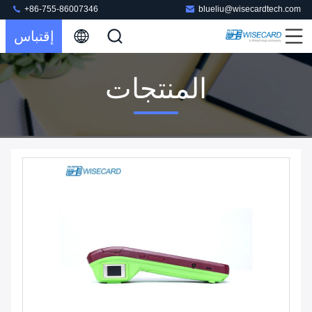
+86-755-86007346
blueliu@wisecardtech.com
إقتباس
المنتجات