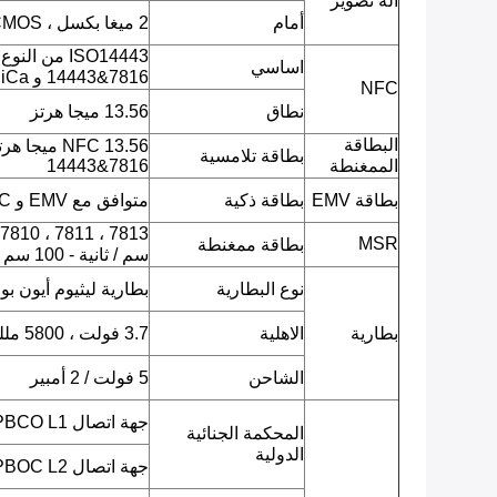
آلة تصوير
أمام
2 ميغا بكسل ، CMOS ، صورة JPEG ، فيديو.
اساسي
14443&7816 و FeliCa)
NFC
نطاق
13.56 ميجا هرتز
البطاقة
بطاقة تلامسية
الممغنطة
14443&7816
بطاقة EMV
بطاقة ذكية
متوافق مع EMV و PBOC
MSR
بطاقة ممغنطة
سم / ثانية - 100 سم / ثانية.
نوع البطارية
بطارية ليثيوم أيون بو
بطارية
الاهلية
3.7 فولت ، 5800 مللي أمبير
الشاحن
5 فولت / 2 أمبير
جهة اتصال EMV L1 / PBCO L1
المحكمة الجنائية
الدولية
جهة اتصال EMV L2 / PBOC L2