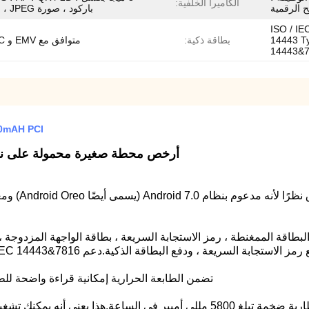
الكاميرا الخلفية:
ح الرقمية
باركود ، صورة JPEG ، فيديو.
NFC 13. ميجا هرتز ، يدعم ISO / IEC
14443 Ty
بطاقة ذكية:
متوافق مع EMV و PBOC
14443&
00mAH PCI
أرخص محطة صغيرة محمولة على نظام أندرويد
م WCT-T90 قراءة بطاقة الاتصال ، بطاقة NFC ، البطاقة الممغنطة ، رمز الاستجابة السريعة ، بطا
سريعة ، ودفع البطاقة الذكية.دعم ISO14443 Type A / B ، ISO/IEC 14443&7816 ، متوافق مع ISO18092.
تضمن الطابعة الحرارية إمكانية قراءة واضحة للطباعة مقاس 58 مم مع زيادة سرعة