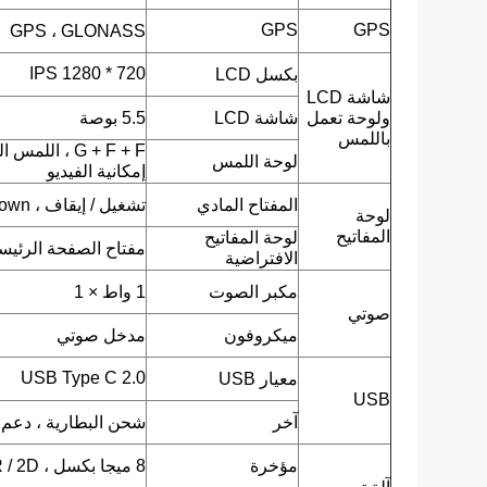
GPS
GPS
GPS ، GLONASS
720 * 1280 IPS
بكسل LCD
شاشة LCD
ولوحة تعمل
شاشة LCD
5.5 بوصة
باللمس
G + F + F ، ا
لوحة اللمس
إمكانية الفيديو
المفتاح المادي
تشغيل / إيقاف ، Volumn up ، Volumn down.
لوحة
المفاتيح
لوحة المفاتيح
مفتاح الصفحة الرئيسية
الافتراضية
مكبر الصوت
1 واط × 1
صوتي
ميكروفون
مدخل صوتي
USB Type C 2.0
معيار USB
USB
آخر
شحن البطارية ، دعم OTG
مؤخرة
8 ميجا بكسل ، CMOS ، AF ، QR / 2D باركود ، صورة JPEG ، فيديو.