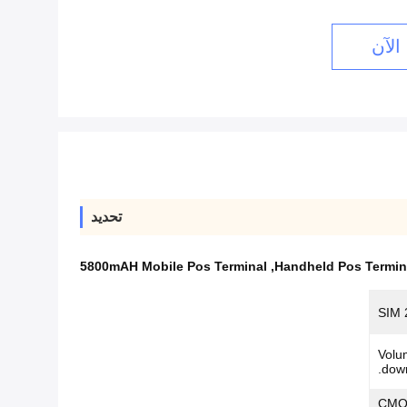
الآن
تحديد
5800mAH Mobile Pos Terminal
,
Handheld Pos Termina
Volumn u
down
CMOS ، 