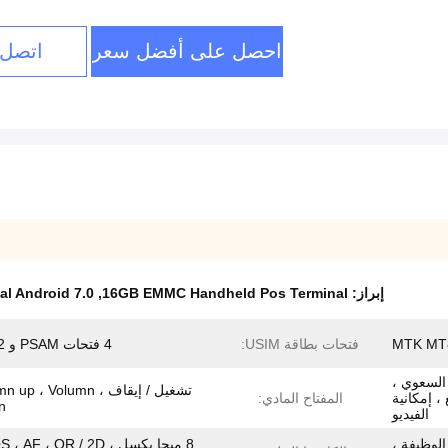
احصل على أفضل سعر
اتصل 
إبراز:
16GB EMMC Handheld Pos Terminal
,
l Android 7.0
MTK MT
فتحات بطاقة USIM:
4 فتحات PSAM و 2 SIM
وني السعوي ،
تشغيل / إيقاف ، p ، Volumn
، إمكانية
المفتاح المادي:
.
الفيديو
الوظيفة ،
8 ميجا بكسل ، AF ، QR / 2D