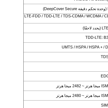
LTE-FDD / TDD-LTE / TDS-CDMA / WCDMA / C
حقًا)
TDD-LTE: B38
UMTS / HSPA / HSPA + / D
TDS
EDG