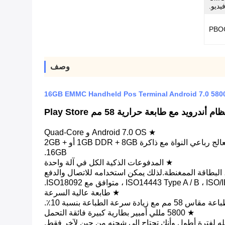
وصف
16GB EMMC Handheld Pos Terminal Android 7.0 58
 مع طابعة حرارية 58 مم Play Store
★ Android 7.0 OS و Quad-Core
أداء WCT-T90 أعلى من المستوى العام في السوق نظرًا لأنه مدعوم بنظام Android 7.0 (يسمى أيضًا Android Oreo) ومعالج رباعي النواة مع ذاكرة 1GB DDR + 8GB أو 2GB +
16GB.
★ المدفوعات الذكية الكل في آلة واحدة
قة الواجهة المزدوجة ، البطاقة الممغنطة.لذلك يمكن استخدامه للاتصال والدفع
★ طابعة عالية السرعة
 الطباعة بنسبة 10٪.
★ 5800 مللي أمبير بطارية كبيرة فائقة التحمل