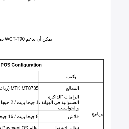
يمكن أن يدعم WCT-T90 بطارية ضخمة تبلغ 5800 مللي أمبير في الساعة.هذا يعني أنه يمكنك تشغيله لفترة أطول وأنك تحتاج إلى شحنه من حين لآخر فقط.
 POS Configuration
يكتب
المعالج
MTK MT8735 (رباعي النواة ARM Cortex-A53 ، 1.3 جيجا هرتز)
الرامات "الذاكرة
العشوائية في الهواتف
1 جيجا بايت / 2 جيجا بايت LPDDR3
والحواسيب
برنامج
فلاش
8 جيجا بايت / 16 جيجا بايت EMMC
نظام التشغيل
نظام Android 7.0 Security Payment OS