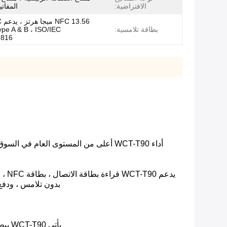
الافتراضية:
المفاتي
56
بطاقة تلامسية:
pe A & B ، ISO/IEC
7816
يدع
بدون تلامس ، ودفع رمز الاستجابة ال
يأتي WCT-T90 ببطارية ضخمة تبلغ 5800 مللي أمبير في الساعة.هذا يعني أنه يمكنك تشغيله لفترة أطول وأنك تحتاج إلى شحنه من حين لآخر فقط.