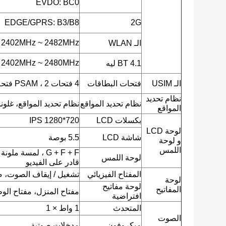
EVDO: BC0
EDGE/GPRS: B3/B8
2G
 2402MHz ~ 2482MHz
الـ WLAN
 2402MHz ~ 2480MHz
BT 4.1 ليه
الـ USIM
فتحات البطاقات
4 فتحات PSAM ، 2 فتحة SIM
نظام تحديد
نظام تحديد المواقع
نظام تحديد المواقع، غلو
المواقع
بكسلات LCD
720*1280 IPS
لوحة LCD
شاشة LCD
5.5 بوصة
و لوحة
اللمس
G + F + F ، لمسة
لوحة اللمس
قادر على الفيديو
المفتاح الفيزيائي
تشغيل / إيقاف الصوت، 
لوحة
لوحة مفاتيح
المفاتيح
مفتاح المنزل، مفتاح الوظي
افتراضية
المتحدث
1 واط × 1
الصوت
ميكروفون
مدخلات صوتية