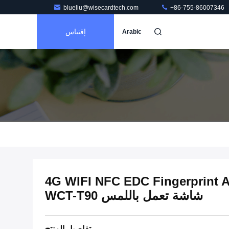
blueliu@wisecardtech.com
+86-755-86007346
إقتباس
Arabic
4G WIFI NFC EDC Fingerprint 
شاشة تعمل باللمس WCT-T90
تفاصيل المنتج