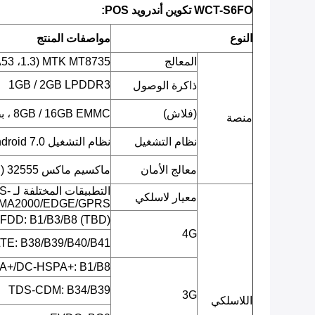
WCT-S6FO تكوين أندرويد POS:
النوع
مواصفات المنتج
المعالج
MTK MT8735 (4-Core ARM Cortex-A53 ،1.3 غيغاهرتز)
1GB / 2GB LPDDR3
ذاكرة الوصول
(فلاش)
8GB / 16GB EMMC ، بطاقة TF مدعومة
منصة
نظام التشغيل
نظام التشغيل Android 7.0 أمان الدفع
معالج الأمان
ماكسيم ماكس 32555 (ميكروكولتر آمن غامق الغطاء)
التط
معيار لاسلكي
MA2000/EDGE/GPRS
FDD: B1/B3/B8 (TBD)
4G
TE: B38/B39/B40/B41
+/DC-HSPA+: B1/B8
TDS-CDM: B34/B39
3G
اللاسلكي