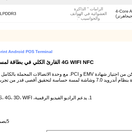
الرامات " الذاكرة
MT8735 (4-
العشوائية في الهواتف
 LPDDR3
والحواسيب ":
 EDC Fingerprint Android POS Terminal
4G WIFI NFC القارئ الكلي في بطاقة لمسة واحدة EDC / محطة POS للبصمات WCT-T90
ويتم تضمين WCT-S6 أيضًا مع عنصر آمن لتمكن من اجتياز شهادة EMV 
ات تطبيق أكثر لونًا أكثر من توقعاتك!
1. يدعم الراديو الفيديو الرقمية، GPS، 4G، 3D، WIFI، الشحن اللاسلكي / نوع C شحن طريقة قارئ NFC.
5بصمة أصابع اليد الزرقاء، الباركود، بطاقة هوية بصمة الأصابع