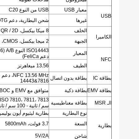
معيار USB
USB من النوع C20
USB
غيرها
شحن البطارية، دعم OTG
الخلف
8 ميكا بيكسل، CMOS، AF، QR / 2D الباركود، صورة JPEG، الفيديو.
الكاميرا
الجبهة
2 ميجا بيكسل، CMOS، صورة JPEG، فيديو.
المعيار
دعم FeliCa)
NFC
الطيف
13.56 ميغاهرتز
بطاقة IC
بطاقة بدون اتصال
14443&7816
بطاقة EMV
بطاقة ذكية
متوافق مع EMV و PBOC
الـ MSR
بطاقة مغناطيسية
سم / ثانية - 100 سم / ثانية.
نوع البطارية
بطارية ليثيوم أيون بوليمر
السعة
3.7 فولت، 5800mAh
بطارية
5V/2A
شاحن