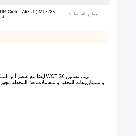
Core ARM Cortex-A53 ،1.
معالج التطبيقات:
3 جيجاهرتز)
والسيناريوهات للتحقق والمعاملات. هذا المحطة مجهزة بنظام أندرويد 7.0 وشاشة لمسة حساسة لتحقيق أقصى قدر من تجربة العميل وتوفير ميز