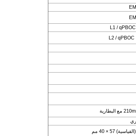
بطارية
ري
ة) 57 × 40 مم