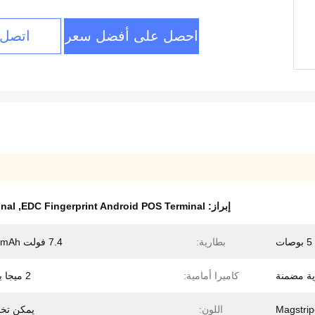
احصل على أفضل سعر
اتصل 
إبراز:
EDC Fingerprint Android POS Terminal
,
nal
بطارية:
7.4 فولت 5800mAh
ية مضمنة
كاميرا أمامية:
2 ميجا بكسل
اللون:
يمكن تخ