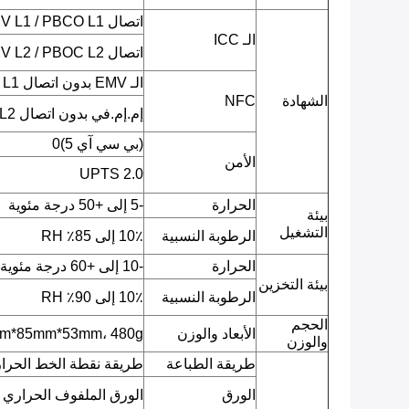
اتصال EMV L1 / PBCO L1
الـ ICC
اتصال EMV L2 / PBOC L2
الـ EMV بدون اتصال L1 / qPBOC L1
الشهادة
NFC
إم.إم.في بدون اتصال L2 / qPBOC L2
(بي سي آي 5)0
الأمن
UPTS 2.0
الحرارة
-5 إلى +50 درجة مئوية
بيئة
التشغيل
الرطوبة النسبية
10٪ إلى 85٪ RH
الحرارة
-10 إلى +60 درجة مئوية
بيئة التخزين
الرطوبة النسبية
10٪ إلى 90٪ RH
الحجم
الأبعاد والوزن
210mm*85mm*53mm، 480g مع ال
والوزن
طريقة الطباعة
طريقة نقطة الخط الحرا
الورق
الورق الملفوف الحراري (القياسي