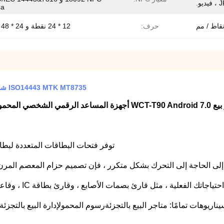
Ca
حرف:
12 * 24 نقطة و 24 * 48 نقطة
ISO14443 MTK MT8735 شاشة تعمل باللمس POS Terminal 2M Pixel Cash Register
خصي المحمولة شاشة تعمل باللمس المحمول نظام POS مع الطابعة
توفر فتحات البطاقات المتعددة لبطاقات PSAM و SIM المزيد من الخيارات للأمان
الحاجة إلى التحرك بشكل متكرر ، فإن تصميم حزام المعصم المرن لـ TPS320 يمكن أن يحمل المنتج بثبات ويمنع ال
ثل قارئ بصمات الأصابع ، وقارئ بطاقة IC ، وقاعدة الشحن ، والذاكرة المالية ، وغيرها من الملحقات ، إلخ.