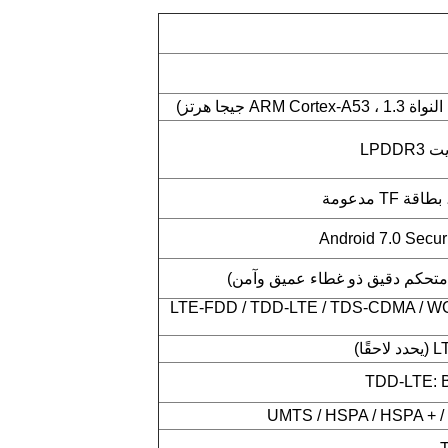
LTE-FDD / TDD-LTE / TDS-CDMA / W
ًا)
TDD-LTE: B
UMTS / HSPA / HSPA + /