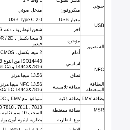
مكبر الصوت
1 واط × 1
صوتي
ميكروفون
مدخل صوتي
معيار USB
USB Type C 2.0
USB
آخر
شحن البطارية ، دعم OTG
مؤخرة
فيديو.
آلة تصوير
أمام
2 ميغا بكسل ، CMOS ، صورة JPEG ، فيديو.
اساسي
14443&7816 و FeliCa)
NFC
نطاق
13.56 ميجا هرتز
البطاقة
بطاقة تلامسية
الممغنطة
SO/IEC 14443&7816
بطاقة EMV
بطاقة ذكية
متوافق مع EMV و PBOC
MSR
بطاقة ممغنطة
السحب 10 سم / ثانية - 100 سم / ثانية.
نوع البطارية
بطارية ليثيوم أيون بولي
الاهلية
3.7 فولت ، 5800 مللي أمبير