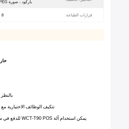
باركود ، صورة JPEG ، فيديو.
قرارات الطباعة:
8 نقاط / مم
حار بيع WCT-T90 Android 7.0 أجهزة المساعد الرقمي الش
بالنظر إلى 
تتكيف الوظائف الاختيارية مع احتياجاتك الفعلية ، م
يمكن استخدام آلة WCT-T90 POS للدفع في سيناريوهات تمامًا: متاجر البيع بالتجزئةرسوم المحمولإدارة البيع بالتجزئة؛سوبر ماركت رسوم وقوف السيارات.خدمات؛اليانصيب.