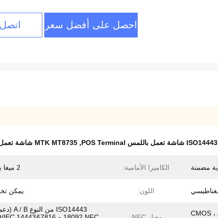
احصل على أفضل سعر
اتصل 
ISO14443 شاشة تعمل باللمس POS Terminal
,
MTK MT8735 شاشة تعمل باللمس POS Terminal
ية مضمنة
الكاميرا الأمامية:
2 ميغا بكسل
غناطيسي
اللون:
يمكن تخ
CMOS ، AF ، Q
معيار NFC: