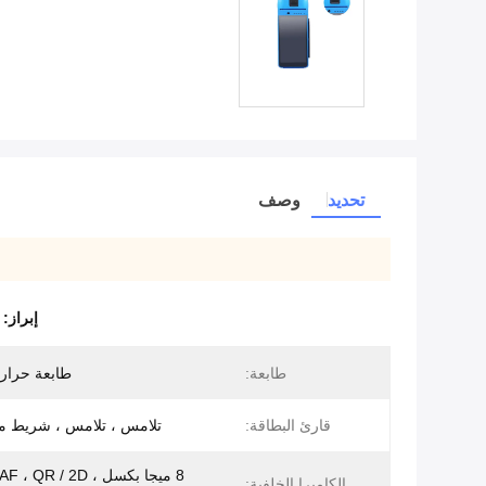
تحديد
وصف
إبراز:
طابعة:
طابعة حرار
قارئ البطاقة:
تلامس ، تلامس ، شريط م
8 ميجا بكسل ، R / 2D
الكاميرا الخلفية: