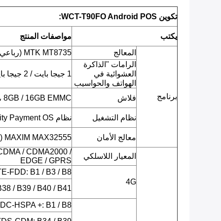
تكوين WCT-T90FO Android POS:
يكتب
مواصفات المنتج
المعالج
MTK MT8735 (رباعي النواة ARM Cortex-A53 ، 1.3 جيجا هرتز)
الرامات "الذاكرة
العشوائية في
1 جيجا بايت / 2 جيجا بايت LPDDR3
الهواتف والحواسيب
برنامج
فلاش
8GB / 16GB EMMC ، بطاقة TF مدعومة
نظام التشغيل
نظام Android 7.0 Security Payment OS
معالج الأمان
MAXIM MAX32555 (متحكم دقيق ذو غطاء عميق وآمن)
CDMA / CDMA2000 /
المعيار اللاسلكي
EDGE / GPRS
LTE-FDD: B1 / B3 / B8 (يحدد لاحق
4G
38 / B39 / B40 / B41
 DC-HSPA +: B1 / B8