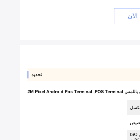
الآن
تحديد
2M Pixel Android Pos Terminal
,
صيص
ISO14443 من النوع A / B (دعم ISO
18092 NFC و ISO/IEC 14443&7816 و