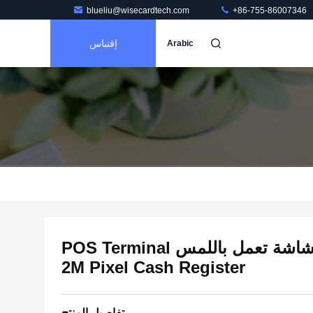
blueliu@wisecardtech.com
+86-755-86007346
إقتباس
Arabic
ISO14443 MTK MT8735 شاشة تعمل باللمس POS Terminal
2M Pixel Cash Register
تفاصيل المنتج