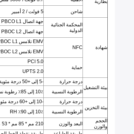
بطارية
شاحن
5 فولت / 2 أمبير
جهة اتصال EMV L1 / PBCO L1
المحكمة الجنائية
الدولية
جهة اتصال EMV L2 / PBOC L2
EMV تلامس L1 / qPBOC L1
شهادة
NFC
EMV تلامس L2 / qPBOC L2
PCI 5.0
حماية
UPTS 2.0
درجة حرارة
-5 إلى +50 درجة مئوية
بيئة التشغيل
الرطوبة النسبية
10٪ إلى 85٪ رطوبة نسبية
درجة حرارة
-10 إلى +60 درجة مئوية
بيئة التخزين
الرطوبة النسبية
10٪ إلى 90٪ RH
الحجم
البعد والوزن
210 مم * 85 مم * 53 مم ، 480 جرام مع البطارية
والوزن
طريقة الطباعة
طريقة نقطة الخط الح