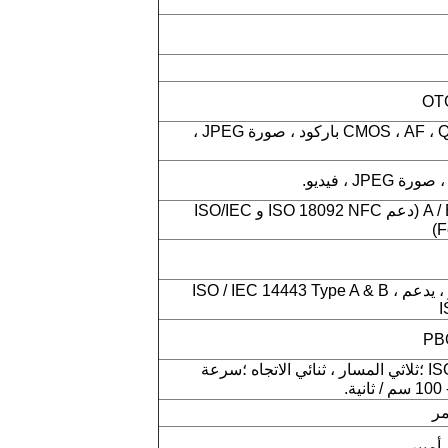
8 ميجا بكسل ، CMOS ، AF ، QR / 2D باركود ، صورة JPEG ،
ISO14443 من النوع A / B (دعم ISO 18092 NFC و ISO/IEC
NFC 13.56 ميجا هرتز ، يدعم ISO / IEC 14443 Type A & B ،
I
ISO 7810 ، 7811 ، 7813 ؛ثلاثي المسار ، ثنائي الاتجاه ؛سرعة
مر