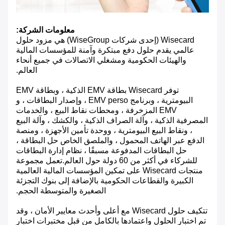
معلومات الشركة:
Wisecard (إحدى شركات WiseGroup) هي مزود حلول
عالمي يقدم حلول دفع مبتكرة وآمنة للمؤسسات المالية
والهيئات الحكومية ومشغلي الاتصالات في جميع أنحاء
العالم.
توفر Wisecard بطاقة EMV الذكية ، وبطاقة EMV
البيومترية ، وبرنامج EMV perso ، وإصدار البطاقات ، و
EMV المزخرفة ، ومحطات نقاط البيع ، والخدمات
المصرفية الذكية ، وآلة الصراف الذكية ، والكشك ، وآلة البيع
، ونقاط البيع البيومترية ، ووحدة تأمين الأجهزة ، ومنصة
الدفع عبر الهاتف المحمول ، والملصق الخاص حل البطاقة ،
حل البطاقات المدفوعة مسبقًا ، نظام إدارة البطاقات
للشركاء في أكثر من 60 دولة حول العالم.تعمل مجموعة
منتجات Wisecard على تمكين المؤسسات المالية العالمية
الكبيرة والقطاعات الحكومية بالإضافة إلى بنوك التجزئة
الصغيرة والمتوسطة الحجم.
تتكيف حلول Wisecard مع أعلى وأحدث معايير الأمان ، وقد
تم اختبار الحلول واعتمادها بالكامل من قبل مختبرات اختبار