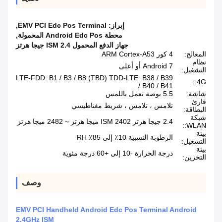
إبراز:
EMV PCI Edc Pos Terminal
,
محطة Android Edc Pos المحمولة
,
جهاز الدفع المحمول ISM 2.4 جيجا هرتز
المعالج:
4 كور ARM Cortex-A53
نظام
Android 7 أو أعلى
التشغيل:
LTE-FDD: B1 / B3 / B8 (TBD) TDD-LTE: B38 / B39
4G::
/ B40 / B41
شاشة:
5.5 بوصة تعمل باللمس
قارئ
تلامس ، تلامس ، شريط مغناطيسي
البطاقة:
شبكة
2.4 جيجا هرتز ISM 2402 ميجا هرتز ~ 2482 ميجا هرتز
WLAN::
بيئة
الرطوبة النسبية 10٪ إلى 85٪ RH
التشغيل:
بيئة
درجة الحرارة -10 إلى +60 درجة مئوية
التخزين:
وصف
EMV PCI Handheld Android Edc Pos Terminal Android
2.4GHz ISM