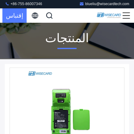
+86-755-86007346
blueliu@wisecardtech.com
إقتباس
المنتجات