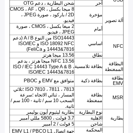
آخر
شحن البطارية ، دعم OTG
8 ميجا بكسل ، CMOS ، AF ، QR
مؤخرة
/ 2D باركود ، صورة JPEG ،
آلة تصوير
فيديو.
2 ميغا بكسل ، CMOS ، صورة
أمام
JPEG ، فيديو.
ISO14443 من النوع A / B (دعم
اساسي
ISO 18092 NFC و ISO/IEC
NFC
14443&7816 و FeliCa)
نطاق
13.56 ميجا هرتز
NFC 13.56 ميجا هرتز ، يدعم
البطاقة
بطاقة تلامسية
ISO / IEC 14443 Type A & B ،
الممغنطة
ISO/IEC 14443&7816
بطاقة
بطاقة ذكية
متوافق مع EMV و PBOC
EMV
ISO 7810 ، 7811 ، 7813 ؛ثلاثي
بطاقة
المسار ، ثنائي الاتجاه ؛سرعة
MSR
ممغنطة
السحب 10 سم / ثانية - 100 سم /
ثانية.
نوع البطارية
بطارية ليثيوم أيون بوليمر
بطارية
الاهلية
3.7 فولت ، 5800 مللي أمبير
شاحن
5 فولت / 2 أمبير
المحكمة
جهة اتصال EMV L1 / PBCO L1