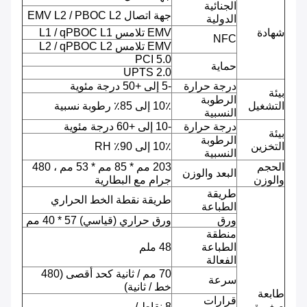
الجنائية
جهة اتصال EMV L2 / PBOC L2
الدولية
شهادة
EMV تلامس L1 / qPBOC L1
NFC
EMV تلامس L2 / qPBOC L2
PCI 5.0
حماية
UPTS 2.0
درجة حرارة
-5 إلى +50 درجة مئوية
بيئة
الرطوبة
التشغيل
10٪ إلى 85٪ رطوبة نسبية
النسبية
درجة حرارة
-10 إلى +60 درجة مئوية
بيئة
الرطوبة
التخزين
10٪ إلى 90٪ RH
النسبية
الحجم
203 مم * 85 مم * 53 مم ، 480
البعد والوزن
والوزن
جرام مع البطارية
طريقة
طريقة نقطة الخط الحراري
الطباعة
ورق
ورق حراري (قياسي) 57 * 40 مم
منطقة
الطباعة
48 ملم
الفعالة
70 مم / ثانية كحد أقصى (480
سرعة
خط / ثانية)
طابعة
قرارات
صغيرة
8 نقاط / مم