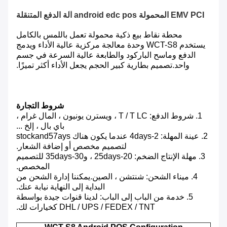
EMV PCI المحمولة android edc pos آلة الدفع المتنقلة
محطة نقاط بيع ذكية محمولة تعمل باللمس بالكامل
يستخدم WCT-S8 وحدة معالجة مركزية عالية الأداء ويدمج
الدفع وماسح الباركود والطابعة عالية السرعة في جسم
واحد.تصميم بطارية كبير الحجم يجعل الأداء أكثر تميزًا.
شروط التجارة
1. شروط الدفع: T / T LC ، ويسترن يونيون ، المال غرام ،
باي بال ، إلخ ...
2. عينة المهلة: 2-4days عندما يكون هناك stockand57ays
لتصميم مخصص أو إضافة الشعار.
3. مهلة الإنتاج الضخم: 20-25days ، و30-35days للتصميم
المخصص.
4. ميناء الشحن: شنتشن ، الصين.يمكننا إدارة الشحن من
البداية إلى النهاية نيابة عنك.
5. خدمة من الباب إلى الباب: لدينا قنوات جيدة بواسطة
DHL / UPS / FEDEX / TNT كخيارات لك.