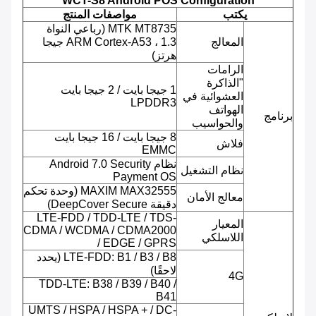
WCT-S8 Android POS Configuration
يكتب
مواصفات المنتج
MTK MT8735 (رباعي النواة
المعالج
ARM Cortex-A53 ، 1.3 جيجا
هرتز)
الرامات
"الذاكرة
1 جيجا بايت / 2 جيجا بايت
العشوائية في
LPDDR3
الهواتف
برنامج
والحواسيب
8 جيجا بايت / 16 جيجا بايت
فلاش
EMMC
نظام Android 7.0 Security
نظام التشغيل
Payment OS
MAXIM MAX32555 (وحدة تحكم
معالج الأمان
دقيقة DeepCover Secure)
LTE-FDD / TDD-LTE / TDS-
المعيار
CDMA / WCDMA / CDMA2000
اللاسلكي
/ EDGE / GPRS
LTE-FDD: B1 / B3 / B8 (يحدد
لاحقًا)
4G
TDD-LTE: B38 / B39 / B40 /
B41
UMTS / HSPA / HSPA + / DC-