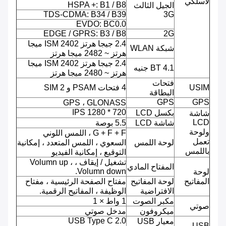
لاسلكي
HSPA +: B1 / B8
الجيل الثالث
TDS-CDMA: B34 / B39
3G
EVDO: BC0.0
EDGE / GPRS: B3 / B8
2G
2.4 جيجا هرتز ISM 2402 ميجا
شبكة WLAN
هرتز ~ 2482 ميجا هرتز
2.4 جيجا هرتز ISM 2402 ميجا
BT 4.1 جنيه
هرتز ~ 2480 ميجا هرتز
فتحات
USIM
4 فتحات PSAM و 2 SIM
البطاقة
GPS
GPS
GPS ، GLONASS
720 * 1280 IPS
بكسل LCD
شاشة
LCD
شاشة LCD
5.5 بوصة
ولوحة
G + F + F ، اللمس اللوني
تعمل
لوحة اللمس
السعوي ، اللمس المتعدد ، إمكانية
باللمس
التوقيع ، إمكانية الفيديو
تشغيل / إيقاف ، Volumn up ،
المفتاح المادي
Volumn down.
لوحة
المفاتيح
لوحة المفاتيح
مفتاح الصفحة الرئيسية ، مفتاح
الافتراضية
الوظيفة ، المفاتيح الرقمية.
مكبر الصوت
1 واط × 1
صوتي
ميكروفون
مدخل صوتي
USB Type C 2.0
معيار USB
USB