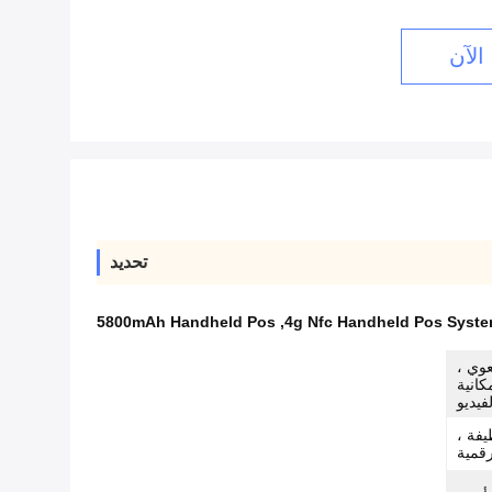
الآن
تحديد
5800mAh Handheld Pos
,
4g Nfc Handheld Pos Syst
لسعوي ،
كانية
لفيديو
يفة ،
رقمية