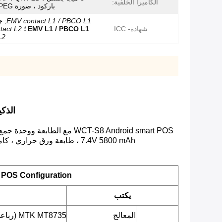
الكاميرا الخلفية:
باركود ، صورة JPEG ، فيديو.
EMV contact L1 / PBCO L1;
ج
شهادة- ICC:
EMV L1 / PBCO L1 ؛
tact L2
L2
الذكية ا
7.4V 5800 mAh ، طابعة ورق حراري ، كاميرا 5 ميجا بكسل ، 2G / 3G / 4G / wifi ، اتصال البلوتوث ، هذا الصنعة الرائعة والجهاز عالي الجودة هو الخيار الأفضل في السوق.
 POS Configuration
يكتب
المعالج
MTK MT8735 (رباعي النواة ARM Cortex-A53 ، 1.3 جيجا هرتز)