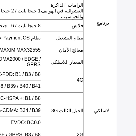
الرامات "الذاكرة
العشوائية في الهواتف
1 جيجا بايت / 2 جيجا بايت LPDDR3
والحواسيب
برنامج
فلاش
8 جيجا بايت / 16 جيجا بايت EMMC
نظام التشغيل
نظام Android 7.0 Security Payment OS
معالج الأمان
MAXIM MAX32555 (وحدة تحكم دقيقة DeepCover Secure)
DMA2000 / EDGE /
المعيار اللاسلكي
GPRS
LTE-FDD: B1 / B3 / B8 (يحدد لا
4G
 / B39 / B40 / B41
C-HSPA +: B1 / B8
-CDMA: B34 / B39
لاسلكي
الجيل الثالث 3G
EVDO: BC0.0
E / GPRS: B3 / B8
2G