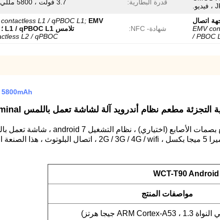
قدرة البطارية:
3.7 فولت ، 5800 مللي أمبير
هة اتصال
EMV
contactless L1 / qPBOC L1;
EMV con
شهادة- NFC:
تلامس L1 / qPBOC L1 ؛
actless L2 / qPBOC
/ PBOC 
m 5800mAh
لتجزئة مطعم نظام أندرويد آلة لشاشة تعمل باللمس 4g nfc Mobile Handheld Pos Terminal مع الطابعة
WCT-T90 Android
مواصفات المنتج