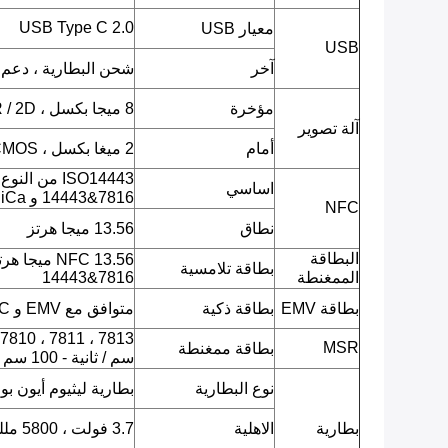
USB Type C 2.0
معيار USB
USB
آخر
شحن البطارية ، دعم OTG
مؤخرة
8 ميجا بكسل ، CMOS ، AF ، QR / 2D باركود ، صورة JPEG ، فيديو.
آلة تصوير
أمام
2 ميغا بكسل ، CMOS ، صورة JPEG ، فيديو.
اساسي
14443&7816 و FeliCa)
NFC
نطاق
13.56 ميجا هرتز
البطاقة
بطاقة تلامسية
الممغنطة
14443&7816
بطاقة EMV
بطاقة ذكية
متوافق مع EMV و PBOC
MSR
بطاقة ممغنطة
سم / ثانية - 100 سم / ثانية.
نوع البطارية
بطارية ليثيوم أيون بو
بطارية
الاهلية
3.7 فولت ، 5800 مللي أمبير