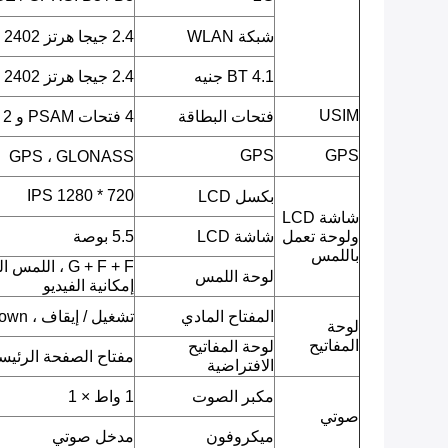
شبكة WLAN
2.4 جيجا هرتز ISM 2402 ميجا هرتز ~ 2482 ميجا هرتز
BT 4.1 جنيه
2.4 جيجا هرتز ISM 2402 ميجا هرتز ~ 2480 ميجا هرتز
USIM
فتحات البطاقة
4 فتحات PSAM و 2 SIM
GPS
GPS
GPS ، GLONASS
720 * 1280 IPS
بكسل LCD
شاشة LCD
ولوحة تعمل
شاشة LCD
5.5 بوصة
باللمس
G + F + F ، ا
لوحة اللمس
إمكانية الفيديو
المفتاح المادي
تشغيل / إيقاف ، Volumn up ، Volumn down.
لوحة
المفاتيح
لوحة المفاتيح
مفتاح الصفحة الرئيسية
الافتراضية
مكبر الصوت
1 واط × 1
صوتي
ميكروفون
مدخل صوتي