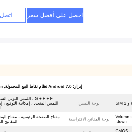
احصل على أفضل سعر
اتصل 
إبراز:
Android 7.0 نظام نقاط البيع المحمولة
,
em
G + F + F ، اللمس اللوني ا
لوحة اللمس:
اللمس المتعدد ، إمكانية التوقيع ، إم
ا
Volumn up ، Vo
مفتاح الصفحة الرئيسية ، مفتاح الوظ
لوحة المفاتيح الافتراضية:
down.
المفاتيح ال
CMOS ، AF ، Q