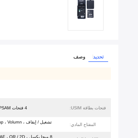
تحديد
وصف
فتحات بطاقة USIM:
4 فتحات PSAM و 2 SIM
تشغيل / إيقاف ، lumn
المفتاح المادي:
8 ميجا بكسل ، R / 2D