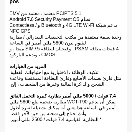
pos
PCIPTS 5.1 معتمد ، معتمد من EMV
نظام Android 7.0 Security Payment OS
يدعم شبكة 4G LTE Wi-Fi و Bluetooth و Contactless /
NFC.GPS
وحدة بصمة معتمدة من مكتب التحقيقات الفيدرالي / بطارية
ليثيوم ليون 5800 مللي أمبير في الساعة
4 فتحات بطاقة PSAM ، وفتحتان لبطاقة SIM / 5 ميجا ، و
CMOS ، وتدعم الباركود
المزيد من الخيارات
تتكيف الوظائف الاختيارية مع احتياجاتك الفعلية.
مثل قارئ بصمات الأصابع وقارئ البطاقة الممغنطة وقاعدة
الشحن والذاكرة المالية وغيرها من الملحقات ، إلخ.
7.4 فولت / 5000 مللي أمبير بطارية كبيرة التحمل الفائق
يمكن أن يدعم WCT-T90 بطارية ضخمة تبلغ 5800 مللي
أمبير في الساعة.هذا يعني أنه يمكنك تشغيله لفترة أطول
وأنك تحتاج إلى شحنه من حين لآخر فقط.
* البطارية القياسية 7.4 فولت / 2500 مللي أمبير.