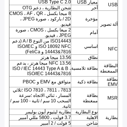
USB Type C 2.0
معيار USB
USB
آخر
شحن البطارية ، دعم OTG
8 ميجا بكسل ، CMOS ، AF ، QR
مؤخرة
/ 2D باركود ، صورة JPEG ،
آلة تصوير
فيديو.
2 ميغا بكسل ، CMOS ، صورة
أمام
JPEG ، فيديو.
ISO14443 من النوع A / B (دعم
اساسي
ISO 18092 NFC و ISO/IEC
NFC
14443&7816 و FeliCa)
نطاق
13.56 ميجا هرتز
NFC 13.56 ميجا هرتز ، يدعم
البطاقة
بطاقة تلامسية
ISO / IEC 14443 Type A & B ،
الممغنطة
ISO/IEC 14443&7816
بطاقة
بطاقة ذكية
متوافق مع EMV و PBOC
EMV
ISO 7810 ، 7811 ، 7813 ؛ثلاثي
بطاقة
المسار ، ثنائي الاتجاه ؛سرعة
MSR
ممغنطة
السحب 10 سم / ثانية - 100 سم /
ثانية.
نوع البطارية
بطارية ليثيوم أيون بوليمر
بطارية
الاهلية
3.7 فولت ، 5800 مللي أمبير
شاحن
5 فولت / 2 أمبير