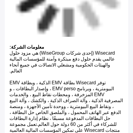
معلومات الشركة:
Wisecard (إحدى شركات WiseGroup) هي مزود حلول
عالمي يقدم حلول دفع مبتكرة وآمنة للمؤسسات المالية
والهيئات الحكومية ومشغلي الاتصالات في جميع أنحاء
العالم.
توفر Wisecard بطاقة EMV الذكية ، وبطاقة EMV
البيومترية ، وبرنامج EMV perso ، وإصدار البطاقات ، و
EMV المزخرفة ، ومحطات نقاط البيع ، والخدمات
المصرفية الذكية ، وآلة الصراف الذكية ، والكشك ، وآلة البيع
، ونقاط البيع البيومترية ، ووحدة تأمين الأجهزة ، ومنصة
الدفع عبر الهاتف المحمول ، والملصق الخاص حل البطاقة ،
حل البطاقات المدفوعة مسبقًا ، نظام إدارة البطاقات
للشركاء في أكثر من 60 دولة حول العالم.تعمل مجموعة
منتجات Wisecard على تمكين المؤسسات المالية العالمية