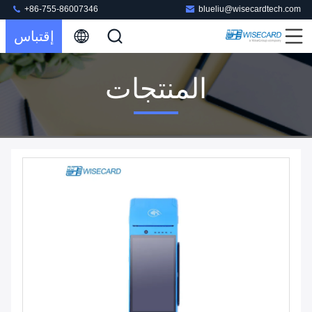
+86-755-86007346
blueliu@wisecardtech.com
إقتباس
المنتجات