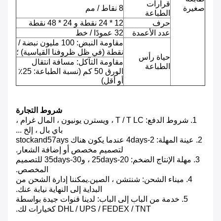
قرارات
صغيرة
8 نقاط / مم
الطباعة
حرف
12 * 24 نقطة و 24 * 48 نقطة
عدد الأعمدة
32 عمودًا / خط
مقاومة النبض: 100 مليون نبضة /
نقطة (في ظل ظروفنا القياسية) ؛
حياة رأس
مقاومة التآكل: مسافة انتقال
الطباعة
الورق 50 كم (نسبة الطباعة: 25٪
أو أقل)
شروط التجارة
1. شروط الدفع: T / T LC ، ويسترن يونيون ، المال غرام ،
باي بال ، إلخ ...
2. عينة المهلة: 2-4days عندما يكون هناك stockand57ays
لتصميم مخصص أو إضافة الشعار.
3. مهلة الإنتاج الضخم: 20-25days ، و30-35days للتصميم
المخصص.
4. ميناء الشحن: شنتشن ، الصين.يمكننا إدارة الشحن من
البداية إلى النهاية نيابة عنك.
5. خدمة من الباب إلى الباب: لدينا قنوات جيدة بواسطة
DHL / UPS / FEDEX / TNT كخيارات لك.