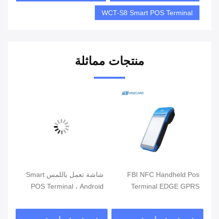
WCT-S8 Smart POS Terminal
منتجات مماثلة
ذكي
FBI NFC Handheld Pos
شاشة تعمل باللمس Smart
الت
Terminal EDGE GPRS
POS Terminal ، Android
محط
5800mAh أنظمة نقاط البيع
POS مع قارئ بصمات الأصابع
مزد
المحمولة