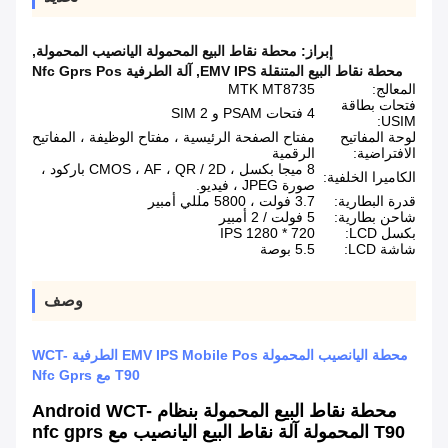
إبراز:
محطة نقاط البيع المحمولة اليانصيب المحمولة
,
محطة نقاط البيع المتنقلة EMV IPS
,
آلة الطرفية Nfc Gprs Pos
المعالج:
MTK MT8735
فتحات بطاقة
4 فتحات PSAM و 2 SIM
USIM:
لوحة المفاتيح
مفتاح الصفحة الرئيسية ، مفتاح الوظيفة ، المفاتيح
الافتراضية:
الرقمية
8 ميجا بكسل ، CMOS ، AF ، QR / 2D باركود ،
الكاميرا الخلفية:
صورة JPEG ، فيديو.
قدرة البطارية:
3.7 فولت ، 5800 مللي أمبير
شاحن بطارية:
5 فولت / 2 أمبير
بكسل LCD:
720 * 1280 IPS
شاشة LCD:
5.5 بوصة
وصف
محطة اليانصيب المحمولة EMV IPS Mobile Pos الطرفية WCT-
T90 مع Nfc Gprs
محطة نقاط البيع المحمولة بنظام Android WCT-
T90 المحمولة آلة نقاط البيع اليانصيب مع nfc gprs