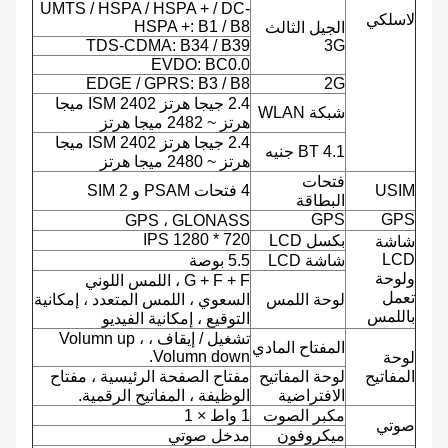
UMTS / HSPA / HSPA + / DC-
لاسلكي
HSPA +: B1 / B8
الجيل الثالث
TDS-CDMA: B34 / B39
3G
EVDO: BC0.0
EDGE / GPRS: B3 / B8
2G
2.4 جيجا هرتز ISM 2402 ميجا
شبكة WLAN
هرتز ~ 2482 ميجا هرتز
2.4 جيجا هرتز ISM 2402 ميجا
BT 4.1 جنيه
هرتز ~ 2480 ميجا هرتز
فتحات
USIM
4 فتحات PSAM و 2 SIM
البطاقة
GPS
GPS
GPS ، GLONASS
720 * 1280 IPS
بكسل LCD
شاشة
LCD
شاشة LCD
5.5 بوصة
ولوحة
G + F + F ، اللمس اللوني
تعمل
لوحة اللمس
السعوي ، اللمس المتعدد ، إمكانية
باللمس
التوقيع ، إمكانية الفيديو
تشغيل / إيقاف ، Volumn up ،
المفتاح المادي
Volumn down.
لوحة
المفاتيح
لوحة المفاتيح
مفتاح الصفحة الرئيسية ، مفتاح
الافتراضية
الوظيفة ، المفاتيح الرقمية.
مكبر الصوت
1 واط × 1
صوتي
ميكروفون
مدخل صوتي