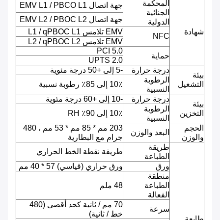
المحكمة
جهة اتصال EMV L1 / PBCO L1
الجنائية
جهة اتصال EMV L2 / PBOC L2
الدولية
شهادة
EMV تلامس L1 / qPBOC L1
NFC
EMV تلامس L2 / qPBOC L2
PCI 5.0
حماية
UPTS 2.0
درجة حرارة
-5 إلى +50 درجة مئوية
بيئة
الرطوبة
التشغيل
10٪ إلى 85٪ رطوبة نسبية
النسبية
درجة حرارة
-10 إلى +60 درجة مئوية
بيئة
الرطوبة
التخزين
10٪ إلى 90٪ RH
النسبية
الحجم
203 مم * 85 مم * 53 مم ، 480
البعد والوزن
والوزن
جرام مع البطارية
طريقة
طريقة نقطة الخط الحراري
الطباعة
ورق
ورق حراري (قياسي) 57 * 40 مم
منطقة
الطباعة
48 ملم
الفعالة
70 مم / ثانية كحد أقصى (480
سرعة
خط / ثانية)
طابعة