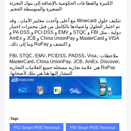
الكبيرة والقطاعات الحكومية بالإضافة إلى بنوك التجزئة
الصغيرة والمتوسطة الحجم.
تتكيف حلول Wisecard مع أعلى وأحدث معايير الأمان ، وقد
تم اختبار الحلول واعتمادها بالكامل من قبل مختبرات اختبار
دولية ، مثل FBI و STQC و EMV و PCI DSS و PA DSS و
VISA و MasterCard و China UnionPay و JCB و AmEx
و اكتشف و RuPay وما إلى ذلك.
ملاحظات: FBI، STQC، EMV، PCIDSS، PADSS، Visa،
MasterCard، China UnionPay، JCB، AmEx، Discover،
RuPay هي علامة تجارية مسجلة.جميع العلامات التجارية
المشار إليها هنا هي ملك لأصحابها.
Tags:
PCI Smart POS Terminal
FBI Smart POS Terminal