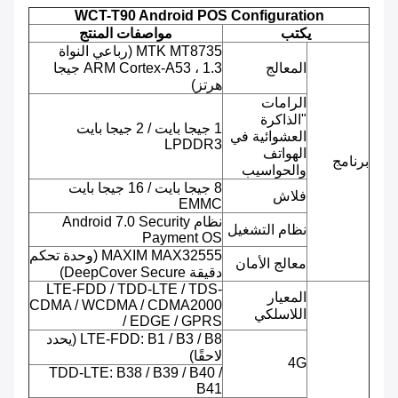
WCT-T90 Android POS Configuration
يكتب
مواصفات المنتج
MTK MT8735 (رباعي النواة
المعالج
ARM Cortex-A53 ، 1.3 جيجا
هرتز)
الرامات
"الذاكرة
1 جيجا بايت / 2 جيجا بايت
العشوائية في
LPDDR3
الهواتف
برنامج
والحواسيب
8 جيجا بايت / 16 جيجا بايت
فلاش
EMMC
نظام Android 7.0 Security
نظام التشغيل
Payment OS
MAXIM MAX32555 (وحدة تحكم
معالج الأمان
دقيقة DeepCover Secure)
LTE-FDD / TDD-LTE / TDS-
المعيار
CDMA / WCDMA / CDMA2000
اللاسلكي
/ EDGE / GPRS
LTE-FDD: B1 / B3 / B8 (يحدد
لاحقًا)
4G
TDD-LTE: B38 / B39 / B40 /
B41