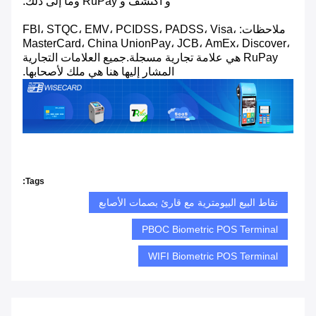
و اكتشف و RuPay وما إلى ذلك.
ملاحظات: FBI، STQC، EMV، PCIDSS، PADSS، Visa،
MasterCard، China UnionPay، JCB، AmEx، Discover،
RuPay هي علامة تجارية مسجلة.جميع العلامات التجارية
المشار إليها هنا هي ملك لأصحابها.
Tags:
نقاط البيع البيومترية مع قارئ بصمات الأصابع
PBOC Biometric POS Terminal
WIFI Biometric POS Terminal