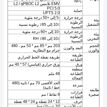
NFC
EMV تلامس L2 / qPBOC L2
PCI 5.0
حماية
UPTS 2.0
درجة حرارة
-5 إلى +50 درجة مئوية
بيئة
الرطوبة
التشغيل
10٪ إلى 85٪ رطوبة نسبية
النسبية
درجة حرارة
-10 إلى +60 درجة مئوية
بيئة
الرطوبة
التخزين
10٪ إلى 90٪ RH
النسبية
الحجم
203 مم * 85 مم * 53 مم ، 480
البعد والوزن
والوزن
جرام مع البطارية
طريقة
طريقة نقطة الخط الحراري
الطباعة
ورق
ورق حراري (قياسي) 57 * 40 مم
منطقة
الطباعة
48 ملم
الفعالة
الحد الأقصى 70 مم / ثانية (480
سرعة
خط / ثانية)
طابعة
قرارات
صغيرة
8 نقاط / مم
الطباعة
حرف
12 * 24 نقطة و 24 * 48 نقطة
عدد الأعمدة
32 عمودًا / خط