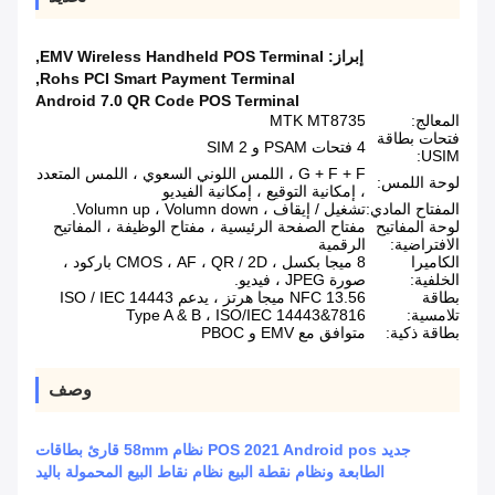
إبراز:
EMV Wireless Handheld POS Terminal
,
,
Rohs PCI Smart Payment Terminal
Android 7.0 QR Code POS Terminal
المعالج:
MTK MT8735
فتحات بطاقة
4 فتحات PSAM و 2 SIM
USIM:
G + F + F ، اللمس اللوني السعوي ، اللمس المتعدد
لوحة اللمس:
، إمكانية التوقيع ، إمكانية الفيديو
المفتاح المادي:
تشغيل / إيقاف ، Volumn up ، Volumn down.
لوحة المفاتيح
مفتاح الصفحة الرئيسية ، مفتاح الوظيفة ، المفاتيح
الافتراضية:
الرقمية
الكاميرا
8 ميجا بكسل ، CMOS ، AF ، QR / 2D باركود ،
الخلفية:
صورة JPEG ، فيديو.
بطاقة
NFC 13.56 ميجا هرتز ، يدعم ISO / IEC 14443
تلامسية:
Type A & B ، ISO/IEC 14443&7816
بطاقة ذكية:
متوافق مع EMV و PBOC
وصف
جديد POS 2021 Android pos نظام 58mm قارئ بطاقات
الطابعة ونظام نقطة البيع نظام نقاط البيع المحمولة باليد