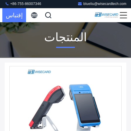
+86-755-86007346
blueliu@wisecardtech.com
إقتباس
المنتجات