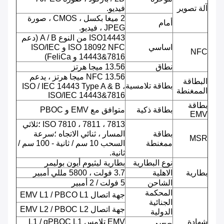
آلة تصوير
فيديو.
2 ميغا بكسل ، CMOS ، صورة
أمام
JPEG ، فيديو.
ISO14443 من النوع A / B (دعم
اساسي
ISO 18092 NFC و ISO/IEC
NFC
14443&7816 و FeliCa)
نطاق
13.56 ميجا هرتز
NFC 13.56 ميجا هرتز ، يدعم
البطاقة
بطاقة تلامسية
ISO / IEC 14443 Type A & B ،
الممغنطة
ISO/IEC 14443&7816
بطاقة
بطاقة ذكية
متوافق مع EMV و PBOC
EMV
ISO 7810 ، 7811 ، 7813 ؛ثلاثي
بطاقة
المسار ، ثنائي الاتجاه ؛سرعة
MSR
ممغنطة
السحب 10 سم / ثانية - 100 سم /
ثانية.
نوع البطارية
بطارية ليثيوم أيون بوليمر
بطارية
الاهلية
3.7 فولت ، 5800 مللي أمبير
الشاحن
5 فولت / 2 أمبير
المحكمة
جهة اتصال EMV L1 / PBCO L1
الجنائية
جهة اتصال EMV L2 / PBOC L2
الدولية
شهادة
EMV تلامس L1 / qPBOC L1