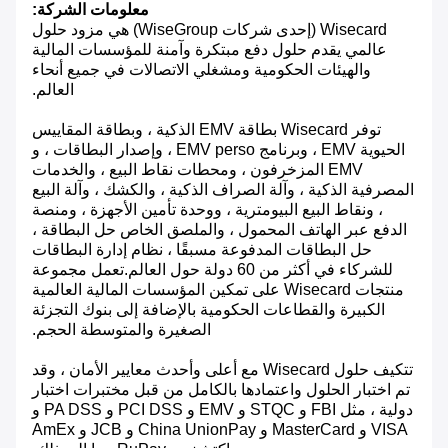
معلومات الشركة:
Wisecard (إحدى شركات WiseGroup) هي مزود حلول
عالمي يقدم حلول دفع مبتكرة وآمنة للمؤسسات المالية
والهيئات الحكومية ومشغلي الاتصالات في جميع أنحاء
العالم.
توفر Wisecard بطاقة EMV الذكية ، وبطاقة المقاييس
الحيوية EMV ، وبرنامج EMV perso ، وإصدار البطاقات ، و
EMV المزخرفون ، ومحطات نقاط البيع ، والخدمات
المصرفية الذكية ، وآلة الصراف الذكية ، والكشك ، وآلة البيع
، ونقاط البيع البيومترية ، ووحدة تأمين الأجهزة ، ومنصة
الدفع عبر الهاتف المحمول ، والملصق الخاص حل البطاقة ،
حل البطاقات المدفوعة مسبقًا ، نظام إدارة البطاقات
للشركاء في أكثر من 60 دولة حول العالم.تعمل مجموعة
منتجات Wisecard على تمكين المؤسسات المالية العالمية
الكبيرة والقطاعات الحكومية بالإضافة إلى بنوك التجزئة
الصغيرة والمتوسطة الحجم.
تتكيف حلول Wisecard مع أعلى وأحدث معايير الأمان ، وقد
تم اختبار الحلول واعتمادها بالكامل من قبل مختبرات اختبار
دولية ، مثل FBI و STQC و EMV و PCI DSS و PA DSS و
VISA و MasterCard و China UnionPay و JCB و AmEx