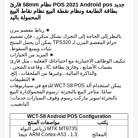
جديد POS 2021 Android pos نظام 58mm قارئ
بطاقة الطابعة ونظام نقطة البيع نظام نقاط البيع
المحمولة باليد
★ رباط معصم مرن
بالنظر إلى الحاجة إلى التحرك بشكل متكرر ، فإن تصميم
حزام المعصم المرن لـ TPS320 يمكن أن يحمل المنتج
بثبات ويمنع السقوط.
★ المزيد من الخيارات
تتكيف الوظائف الاختيارية مع احتياجاتك الفعلية ، مثل قارئ
بصمات الأصابع ، وقارئ بطاقة IC ، وقاعدة الشحن ،
والذاكرة المالية ، وغيرها من الملحقات ، إلخ.
★ التطبيقات
يمكن استخدام آلة WCT-S8 POS للدفع في سيناريوهات
تمامًا: متاجر البيع بالتجزئة ؛رسوم المحمولإدارة البيع
بالتجزئة؛سوبر ماركت رسوم وقوف السيارات.خدمات؛
اليانصيب.
WCT-S8 Android POS Configuration
يكتب
مواصفات المنتج
MTK MT8735 (رباعي النواة
المعالج
ARM Cortex-A53 ، 1.3 جيجا