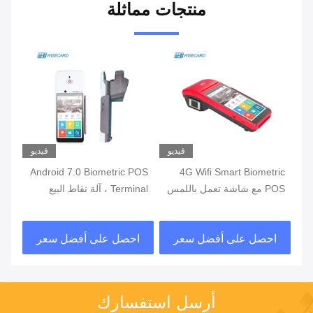
منتجات مماثلة
يو
فيديو
فيديو
ة
4G Wifi Smart Biometric
Android 7.0 Biometric POS
POS مع شاشة تعمل باللمس
Terminal ، آلة نقاط البيع
قارئ بصمات الأصابع
المحمولة مع طابعة مدمجة
قار
في البطارية
احصل على أفضل سعر
احصل على أفضل سعر
ا
أرسل استفسارك