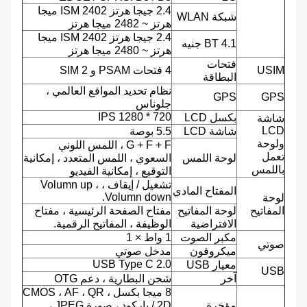
2.4 جيجا هرتز ISM 2402 ميجا
شبكة WLAN
هرتز ~ 2482 ميجا هرتز
2.4 جيجا هرتز ISM 2402 ميجا
BT 4.1 جنيه
هرتز ~ 2480 ميجا هرتز
فتحات
USIM
4 فتحات PSAM و 2 SIM
البطاقة
نظام تحديد المواقع العالمي ،
GPS
GPS
جلوناس
720 * 1280 IPS
بكسل LCD
شاشة
LCD
شاشة LCD
5.5 بوصة
ولوحة
G + F + F ، اللمس اللوني
تعمل
لوحة اللمس
السعوي ، اللمس المتعدد ، إمكانية
باللمس
التوقيع ، إمكانية الفيديو
تشغيل / إيقاف ، Volumn up ،
المفتاح المادي
Volumn down.
لوحة
المفاتيح
لوحة المفاتيح
مفتاح الصفحة الرئيسية ، مفتاح
الافتراضية
الوظيفة ، المفاتيح الرقمية.
مكبر الصوت
1 واط × 1
صوتي
ميكروفون
مدخل صوتي
USB Type C 2.0
معيار USB
USB
آخر
شحن البطارية ، دعم OTG
8 ميجا بكسل ، CMOS ، AF ، QR
مؤخرة
/ 2D باركود ، صورة JPEG ،