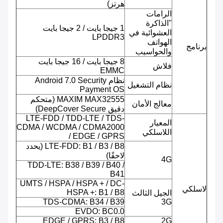
هرتز)
الرامات
"الذاكرة
1 جيجا بايت / 2 جيجا بايت
العشوائية في
LPDDR3
الهواتف
برنامج
والحواسيب
8 جيجا بايت / 16 جيجا بايت
فلاش
EMMC
نظام Android 7.0 Security
نظام التشغيل
Payment OS
MAXIM MAX32555 (متحكم
معالج الأمان
دقيق DeepCover Secure)
LTE-FDD / TDD-LTE / TDS-
المعيار
CDMA / WCDMA / CDMA2000
اللاسلكي
/ EDGE / GPRS
LTE-FDD: B1 / B3 / B8 (يحدد
لاحقًا)
4G
TDD-LTE: B38 / B39 / B40 /
B41
UMTS / HSPA / HSPA + / DC-
لاسلكي
HSPA +: B1 / B8
الجيل الثالث
TDS-CDMA: B34 / B39
3G
EVDO: BC0.0
EDGE / GPRS: B3 / B8
2G