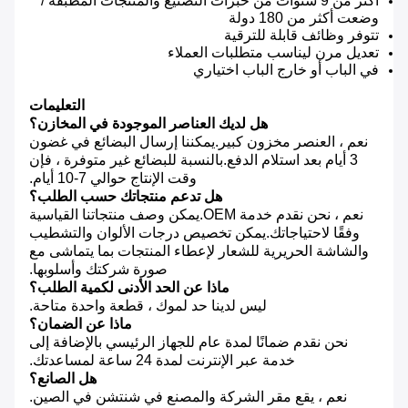
أكثر من 9 سنوات من خبرات التصنيع والمنتجات المطبقة /
وضعت أكثر من 180 دولة
تتوفر وظائف قابلة للترقية
تعديل مرن ليناسب متطلبات العملاء
في الباب أو خارج الباب اختياري
التعليمات
هل لديك العناصر الموجودة في المخازن؟
نعم ، العنصر مخزون كبير.يمكننا إرسال البضائع في غضون
3 أيام بعد استلام الدفع.بالنسبة للبضائع غير متوفرة ، فإن
وقت الإنتاج حوالي 7-10 أيام.
هل تدعم منتجاتك حسب الطلب؟
نعم ، نحن نقدم خدمة OEM.يمكن وصف منتجاتنا القياسية
وفقًا لاحتياجاتك.يمكن تخصيص درجات الألوان والتشطيب
والشاشة الحريرية للشعار لإعطاء المنتجات بما يتماشى مع
صورة شركتك وأسلوبها.
ماذا عن الحد الأدنى لكمية الطلب؟
ليس لدينا حد لموك ، قطعة واحدة متاحة.
ماذا عن الضمان؟
نحن نقدم ضمانًا لمدة عام للجهاز الرئيسي بالإضافة إلى
خدمة عبر الإنترنت لمدة 24 ساعة لمساعدتك.
هل الصانع؟
نعم ، يقع مقر الشركة والمصنع في شنتشن في الصين.