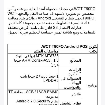
WCT-T90FO
هي محطة محمولة آمنة للغاية مع عنصر آمن
مخصص تم تطويره لاستهداف صناعة النقل والدفع.
WCT-
T90FO
يعمل بنظام التشغيل Android ، والذي يتيح معالجة
فائقة السرعة لتطبيقات متعددة.مع مجموعة كاملة من
خيارات الاتصال.S8 قادر على تلبية أغراض مختلفة
للمعاملات ومع شاشة لمس حساسة لتعظيم تجربة العميل.
تكوين WCT-T90FO Android POS:
يكتب
مواصفات المنتج
MTK MT8735 (رباعي النواة
المعالج
ARM Cortex-A53 ، 1.3 جيجا
هرتز)
الرامات
"الذاكرة
1 جيجا بايت / 2 جيجا بايت
العشوائية في
LPDDR3
الهواتف
برنامج
والحواسيب
8GB / 16GB EMMC ، بطاقة TF
فلاش
مدعومة
نظام Android 7.0 Security
نظام التشغيل