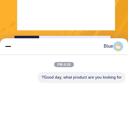
إرسال
Blue
4:26 PM
Good day, what product are you looking for?
Wisecard Technology Co., Ltd.
blueliu@wisecardtech.com
+86-755-86007346
B1303 ، مبنى Chuangyi Tech
nology ، Gaoxin C. 1st Ave ،