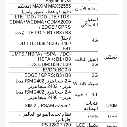
Payment OS
MAXIM MAX32555 (متحكم
معالج الأمان
دقيق ذو غطاء عميق وآمن)
LTE-FDD / TDD-LTE / TDS-
المعيار
CDMA / WCDMA / CDMA2000
اللاسلكي
/ EDGE / GPRS
LTE-FDD: B1 / B3 / B8 (يحدد
لاحقًا)
4G
TDD-LTE: B38 / B39 / B40 /
B41
UMTS / HSPA / HSPA + / DC-
لاسلكي
HSPA +: B1 / B8
الجيل الثالث
TDS-CDM: B34 / B39
3G
EVDO: BC0.0
EDGE / GPRS: B3 / B8
2G
2.4 جيجا هرتز ISM 2402 ميجا
شبكة WLAN
هرتز ~ 2482 ميجا هرتز
2.4 جيجا هرتز ISM 2402 ميجا
BT 4.1 جنيه
هرتز ~ 2480 ميجا هرتز
فتحات
USIM
4 فتحات PSAM و 2 SIM
البطاقة
نظام تحديد المواقع العالمي ،
GPS
GPS
جلوناس
720 * 1280 IPS
بكسل LCD
شاشة