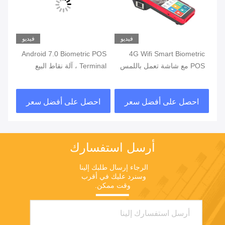
يو
فيديو
فيديو
ة
4G Wifi Smart Biometric
Android 7.0 Biometric POS
POS مع شاشة تعمل باللمس
Terminal ، آلة نقاط البيع
قارئ بصمات الأصابع
المحمولة مع طابعة مدمجة
قار
في البطارية
احصل على أفضل سعر
احصل على أفضل سعر
ا
أرسل استفسارك
الرجاء إرسال طلبك إلينا 
وسنرد عليك في أقرب 
وقت ممكن.