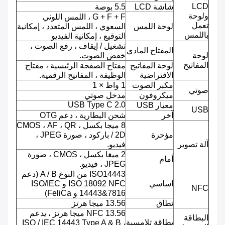
LCD
شاشة LCD
5.5 بوصة
ولوحة
G + F + F ، اللمس اللوني
تعمل
لوحة اللمس
السعوي ، اللمس المتعدد ، إمكانية
باللمس
التوقيع ، إمكانية الفيديو
تشغيل / إيقاف ، رفع الصوت ،
المفتاح المادي
لوحة
خفض الصوت.
المفاتيح
لوحة المفاتيح
مفتاح الصفحة الرئيسية ، مفتاح
الافتراضية
الوظيفة ، المفاتيح الرقمية.
مكبر الصوت
1 واط × 1
صوتي
ميكروفون
مدخل صوتي
USB Type C 2.0
معيار USB
USB
آخر
شحن البطارية ، دعم OTG
8 ميجا بكسل ، CMOS ، AF ، QR
مؤخرة
/ 2D باركود ، صورة JPEG ،
آلة تصوير
فيديو.
2 ميغا بكسل ، CMOS ، صورة
أمام
JPEG ، فيديو.
ISO14443 من النوع A / B (دعم
اساسي
ISO 18092 NFC و ISO/IEC
NFC
14443&7816 و FeliCa)
نطاق
13.56 ميجا هرتز
NFC 13.56 ميجا هرتز ، يدعم
البطاقة
بطاقة تلامسية
ISO / IEC 14443 Type A & B ،