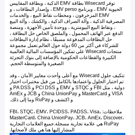
توفر Wisecard بطاقة EMV الذكية ، وبطاقة المقاييس
الحيوية EMV ، وبرنامج EMV perso ، وإصدار البطاقات ، و
EMV المزخرفون ، ومحطات نقاط البيع ، والخدمات
المصرفية الذكية ، وآلة الصراف الذكية ، والكشك ، وآلة البيع
، ونقاط البيع البيومترية ، ووحدة تأمين الأجهزة ، ومنصة
الدفع عبر الهاتف المحمول ، والملصق الخاص حل البطاقة ،
حل البطاقات المدفوعة مسبقًا ، نظام إدارة البطاقات
للشركاء في أكثر من 60 دولة حول العالم.تعمل مجموعة
منتجات Wisecard على تمكين المؤسسات المالية العالمية
الكبيرة والقطاعات الحكومية بالإضافة إلى بنوك التجزئة
الصغيرة والمتوسطة الحجم.
تتكيف حلول Wisecard مع أعلى وأحدث معايير الأمان ، وقد
تم اختبار الحلول واعتمادها بالكامل من قبل مختبرات اختبار
دولية ، مثل FBI و STQC و EMV و PCI DSS و PA DSS و
VISA و MasterCard و China UnionPay و JCB و AmEx
و اكتشف و RuPay وما إلى ذلك.
ملاحظات: FBI، STQC، EMV، PCIDSS، PADSS، Visa،
MasterCard، China UnionPay، JCB، AmEx، Discover،
RuPay هي علامة تجارية مسجلة.جميع العلامات التجارية
المشار إليها هنا هي ملك لأصحابها.