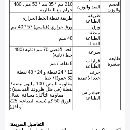
الحجم
210 مم * 85 مم * 53 مم ، 480
البعد والوزن
والوزن
جرام مع البطارية
طريقة
طريقة نقطة الخط الحراري
الطباعة
ورق
ورق حراري (قياسي) 57 * 40 مم
منطقة
الطباعة
48 ملم
الفعالة
الحد الأقصى 70 مم / ثانية (480
سرعة
خط / ثانية)
طابعة
قرارات
8 نقاط / مم
صغيرة
الطباعة
حرف
12 * 24 نقطة و 24 * 48 نقطة
عدد الأعمدة
32 عمودًا / خط
مقاومة النبض: 100 مليون نبضة /
نقطة (في ظل ظروفنا القياسية) ؛
حياة رأس
مقاومة التآكل: مسافة انتقال
الطباعة
الورق 50 كم (نسبة الطباعة: 25٪
أو أقل)
التفاصيل السريعة: