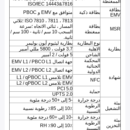
الممغنطة
ISO/IEC 14443&7816
بطاقة
بطاقة ذكية
متوافق مع EMV و PBOC
EMV
ISO 7810 ، 7811 ، 7813 ؛ثلاثي
بطاقة
المسار ، ثنائي الاتجاه ؛سرعة
MSR
ممغنطة
السحب 10 سم / ثانية - 100 سم /
ثانية.
نوع البطارية
بطارية ليثيوم أيون بوليمر
بطارية
الاهلية
3.7 فولت ، 5800 مللي أمبير
الشاحن
5 فولت / 2 أمبير
المحكمة
جهة اتصال EMV L1 / PBCO L1
الجنائية
جهة اتصال EMV L2 / PBOC L2
الدولية
شهادة
EMV تلامس L1 / qPBOC L1
NFC
EMV تلامس L2 / qPBOC L2
PCI 5.0
حماية
UPTS 2.0
درجة حرارة
-5 إلى +50 درجة مئوية
بيئة
الرطوبة
التشغيل
10٪ إلى 85٪ رطوبة نسبية
النسبية
درجة حرارة
-10 إلى +60 درجة مئوية
بيئة
الرطوبة
التخزين
10٪ إلى 90٪ RH
النسبية