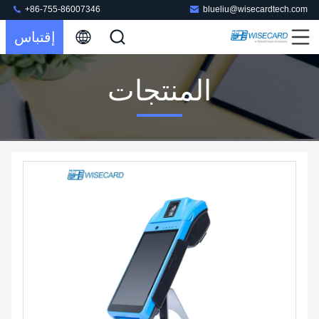
+86-755-86007346
blueliu@wisecardtech.com
إقتباس
المنتجات