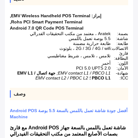
إبراز:
EMV Wireless Handheld POS Terminal
,
,
Rohs PCI Smart Payment Terminal
Android 7.0 QR Code POS Terminal
بصمة:
Aratek ، معتمد من مكتب التحقيقات الفدرالي
شاشة:
5.5 بوصة تعمل باللمس
طابعة:
طابعة حرارية مضمنة
الاتصالات:
2G / 3G / 4G / wifi ، بلوتوث
قارئ
تلامس ، تلامس ، شريط مغناطيسي
البطاقة:
اللون:
أحمر
الأمان:
PCI 5.0 UPTS 2.0
شهادة-
EMV contact L1 / PBCO L1;
جهة اتصال EMV L1 /
ICC:
PBCO L1 ؛
EMV contact L2 / PBOC L2
وصف
أفضل جودة شاشة تعمل باللمس بالسعة 5.5 بوصة Android POS
Machine
شاشة تعمل باللمس بالسعة جهاز Android POS مع قارئ
بصمات الأصابع المعتمد من مكتب التحقيقات الفيدرالي