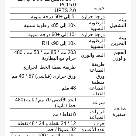
PCI 5.0
حماية
UPTS 2.0
درجة حرارة
-5 إلى +50 درجة مئوية
بيئة
الرطوبة
التشغيل
10٪ إلى 85٪ رطوبة نسبية
النسبية
درجة حرارة
-10 إلى +60 درجة مئوية
بيئة
الرطوبة
التخزين
10٪ إلى 90٪ RH
النسبية
الحجم
203 مم * 85 مم * 53 مم ، 480
البعد والوزن
والوزن
جرام مع البطارية
طريقة
طريقة نقطة الخط الحراري
الطباعة
ورق
ورق حراري (قياسي) 57 * 40 مم
منطقة
الطباعة
48 ملم
الفعالة
الحد الأقصى 70 مم / ثانية (480
سرعة
خط / ثانية)
طابعة
قرارات
صغيرة
8 نقاط / مم
الطباعة
حرف
12 * 24 نقطة و 24 * 48 نقطة
عدد الأعمدة
32 عمودًا / خط
مقاومة النبض: 100 مليون نبضة /