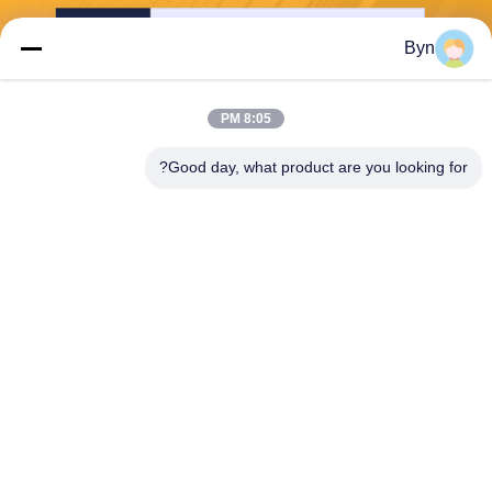
إرسال
Byn
8:05 PM
Good day, what product are you looking for?
Wisecard Technology Co., Ltd.
blueliu@wisecardtech.com
+86-755-86007346
B1303 ، مبنى Chuangyi Tech
nology ، Gaoxin C. 1st Ave ،
Nanshan ، Shenzhen ، Guan
gdong ، 518057 ، الصين