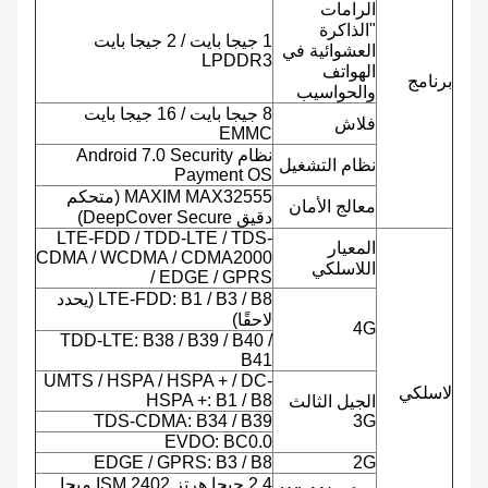
الرامات
"الذاكرة
1 جيجا بايت / 2 جيجا بايت
العشوائية في
LPDDR3
الهواتف
برنامج
والحواسيب
8 جيجا بايت / 16 جيجا بايت
فلاش
EMMC
نظام Android 7.0 Security
نظام التشغيل
Payment OS
MAXIM MAX32555 (متحكم
معالج الأمان
دقيق DeepCover Secure)
LTE-FDD / TDD-LTE / TDS-
المعيار
CDMA / WCDMA / CDMA2000
اللاسلكي
/ EDGE / GPRS
LTE-FDD: B1 / B3 / B8 (يحدد
لاحقًا)
4G
TDD-LTE: B38 / B39 / B40 /
B41
UMTS / HSPA / HSPA + / DC-
لاسلكي
HSPA +: B1 / B8
الجيل الثالث
TDS-CDMA: B34 / B39
3G
EVDO: BC0.0
EDGE / GPRS: B3 / B8
2G
2.4 جيجا هرتز ISM 2402 ميجا