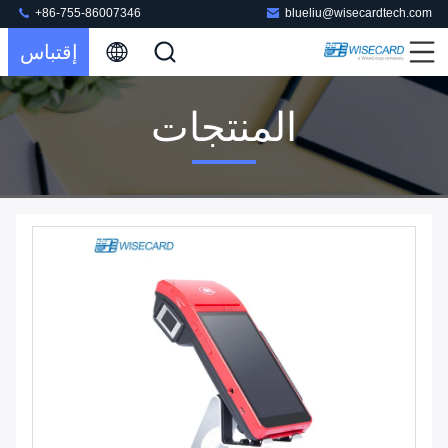
+86-755-86007346
blueliu@wisecardtech.com
إقتباس
المنتجات