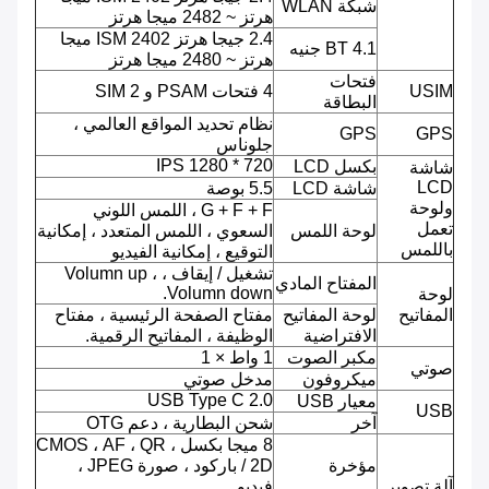
شبكة WLAN
هرتز ~ 2482 ميجا هرتز
2.4 جيجا هرتز ISM 2402 ميجا
BT 4.1 جنيه
هرتز ~ 2480 ميجا هرتز
فتحات
USIM
4 فتحات PSAM و 2 SIM
البطاقة
نظام تحديد المواقع العالمي ،
GPS
GPS
جلوناس
720 * 1280 IPS
بكسل LCD
شاشة
LCD
شاشة LCD
5.5 بوصة
ولوحة
G + F + F ، اللمس اللوني
تعمل
لوحة اللمس
السعوي ، اللمس المتعدد ، إمكانية
باللمس
التوقيع ، إمكانية الفيديو
تشغيل / إيقاف ، Volumn up ،
المفتاح المادي
Volumn down.
لوحة
المفاتيح
لوحة المفاتيح
مفتاح الصفحة الرئيسية ، مفتاح
الافتراضية
الوظيفة ، المفاتيح الرقمية.
مكبر الصوت
1 واط × 1
صوتي
ميكروفون
مدخل صوتي
USB Type C 2.0
معيار USB
USB
آخر
شحن البطارية ، دعم OTG
8 ميجا بكسل ، CMOS ، AF ، QR
مؤخرة
/ 2D باركود ، صورة JPEG ،
آلة تصوير
فيديو.