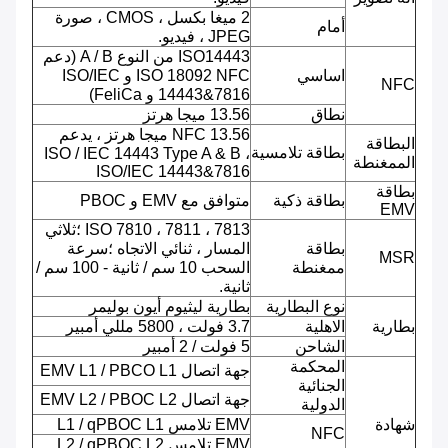
2 ميغا بكسل ، CMOS ، صورة
أمام
JPEG ، فيديو.
ISO14443 من النوع A / B (دعم
اساسي
ISO 18092 NFC و ISO/IEC
NFC
14443&7816 و FeliCa)
نطاق
13.56 ميجا هرتز
NFC 13.56 ميجا هرتز ، يدعم
البطاقة
بطاقة تلامسية
ISO / IEC 14443 Type A & B ،
الممغنطة
ISO/IEC 14443&7816
بطاقة
بطاقة ذكية
متوافق مع EMV و PBOC
EMV
ISO 7810 ، 7811 ، 7813 ؛ثلاثي
بطاقة
المسار ، ثنائي الاتجاه ؛سرعة
MSR
ممغنطة
السحب 10 سم / ثانية - 100 سم /
ثانية.
نوع البطارية
بطارية ليثيوم أيون بوليمر
بطارية
الاهلية
3.7 فولت ، 5800 مللي أمبير
الشاحن
5 فولت / 2 أمبير
المحكمة
جهة اتصال EMV L1 / PBCO L1
الجنائية
جهة اتصال EMV L2 / PBOC L2
الدولية
شهادة
EMV تلامس L1 / qPBOC L1
NFC
EMV تلامس L2 / qPBOC L2