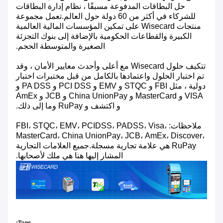
حل البطاقات المدفوعة مسبقًا ، نظام إدارة البطاقات
للشركاء في أكثر من 60 دولة حول العالم.تعمل مجموعة
منتجات Wisecard على تمكين المؤسسات المالية العالمية
الكبيرة والقطاعات الحكومية بالإضافة إلى بنوك التجزئة
الصغيرة والمتوسطة الحجم.
تتكيف حلول Wisecard مع أعلى وأحدث معايير الأمان ، وقد
تم اختبار الحلول واعتمادها بالكامل من قبل مختبرات اختبار
دولية ، مثل FBI و STQC و EMV و PCI DSS و PA DSS و
VISA و MasterCard و China UnionPay و JCB و AmEx
و اكتشف و RuPay وما إلى ذلك.
ملاحظات: FBI، STQC، EMV، PCIDSS، PADSS، Visa،
MasterCard، China UnionPay، JCB، AmEx، Discover،
RuPay هي علامة تجارية مسجلة.جميع العلامات التجارية
المشار إليها هنا هي ملك لأصحابها.