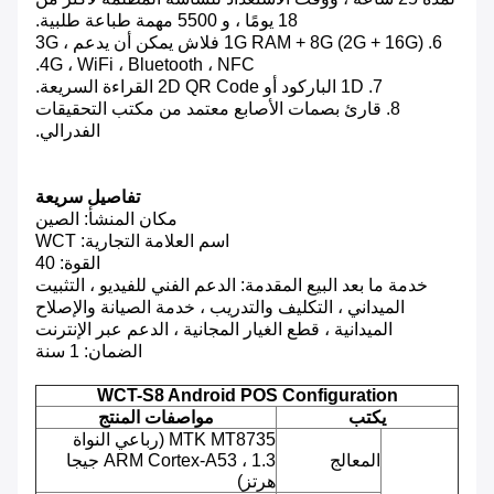
18 يومًا ، و 5500 مهمة طباعة طلبية.
6. 1G RAM + 8G (2G + 16G) فلاش يمكن أن يدعم 3G ،
4G ، WiFi ، Bluetooth ، NFC.
7. 1D الباركود أو 2D QR Code القراءة السريعة.
8. قارئ بصمات الأصابع معتمد من مكتب التحقيقات
الفدرالي.
تفاصيل سريعة
مكان المنشأ: الصين
اسم العلامة التجارية: WCT
القوة: 40
خدمة ما بعد البيع المقدمة: الدعم الفني للفيديو ، التثبيت
الميداني ، التكليف والتدريب ، خدمة الصيانة والإصلاح
الميدانية ، قطع الغيار المجانية ، الدعم عبر الإنترنت
الضمان: 1 سنة
WCT-S8 Android POS Configuration
يكتب
مواصفات المنتج
MTK MT8735 (رباعي النواة
المعالج
ARM Cortex-A53 ، 1.3 جيجا
هرتز)