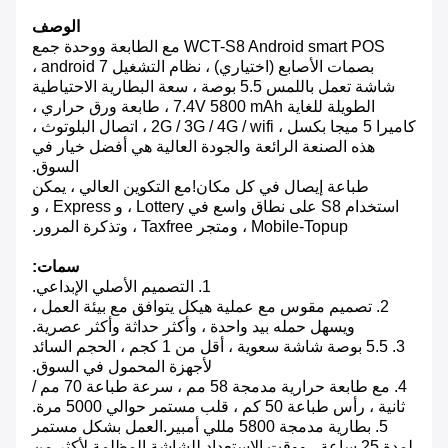
الوصف
WCT-S8 Android smart POS مع الطابعة ووحدة جمع
بصمات الأصابع (اختياري) ، نظام التشغيل android 7 ،
شاشة تعمل باللمس 5.5 بوصة ، سعة البطارية الاحتياطية
الطويلة للغاية 7.4V 5800 mAh ، طابعة ورق حراري ،
كاميرا 5 ميجا بكسل ، 2G / 3G / 4G / wifi ، اتصال البلوتوث ،
هذه الصنعة الرائعة والجودة العالية هي أفضل خيار في
السوق.
طباعة إيصال في كل مكان!مع التكوين العالي ، يمكن
استخدام S8 على نطاق واسع في Lottery ، و Express ، و
Mobile-Topup ، ومتجر Taxfree ، وتذكرة المرور.
سمات:
1. التصميم الأصلي الإبداعي.
2. تصميم مقوس مع عملية هيكل يتوافق مع بيئة العمل ،
ويسهل حمله بيد واحدة ، وأكثر حداثة وأكثر عصرية.
3. 5.5 بوصة شاشة سعوية ، أقل من 1 كجم ، الحجم السائد
لأجهزة المحمول في السوق.
4. مع طابعة حرارية مدمجة 58 مم ، سرعة طباعة 70 مم /
ثانية ، رأس طباعة 50 كم ، قلب مستمر حوالي 5000 مرة.
5. بطارية مدمجة 5800 مللي أمبير.العمل بشكل مستمر
لمدة 25 ساعة ، ووقت الاستعداد للشاشة المظلمة لأكثر من