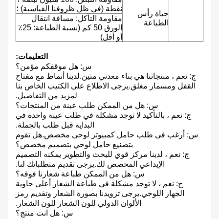
نقطة (في ظل ظروفنا القياسية) ؛
حياة رأس
مقاومة التآكل: مسافة انتقال
الطباعة
الورق 50 كم (نسبة الطباعة: 25٪
أو أقل)
التعليمات:
س: هل موقفكم مؤمن؟
ج: نعم ، منتجاتنا هي بناء معدني متين.لدينا أنماط مع مفتاح
القفل ومسمار مغلق.يرجى الاطلاع على الكتيب الخاص بنا
لمزيد من التفاصيل.
س: هل من الممكن طلب عينة من المنتجات؟
ج: نعم ، بالتأكيد لا توجد مشكلة في طلب عينة واحدة في
البداية قبل طلب بالجملة.
س: أرغب في طلب حامل كمبيوتر لوحي مخصص.هل تقوم
بتصنيع حامل لوحي بتصميم مخصص؟
ج: نعم ، لدينا مركز قوي للبحث والتطوير يمكنه التصميم
الإبداعي المخصص لك.يرجى تقديم متطلباتك لنا.
س: هل من الممكن طباعة شعارنا فوقه؟
ج: نعم ، لا توجد مشكلة في طباعة الشعار أعلى حاوية
الجهاز اللوحي.يرجى تزويدنا بصورة الشعار وتقديم رمز
الألوان الدولي للون الشعار للون الشعار.
س: هل انت منتج؟