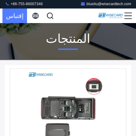
+86-755-86007346
blueliu@wisecardtech.com
إقتباس
المنتجات