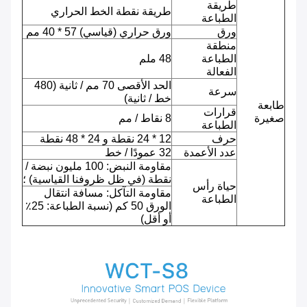
طريقة
طريقة نقطة الخط الحراري
الطباعة
ورق
ورق حراري (قياسي) 57 * 40 مم
منطقة
الطباعة
48 ملم
الفعالة
الحد الأقصى 70 مم / ثانية (480
سرعة
خط / ثانية)
طابعة
قرارات
صغيرة
8 نقاط / مم
الطباعة
حرف
12 * 24 نقطة و 24 * 48 نقطة
عدد الأعمدة
32 عمودًا / خط
مقاومة النبض: 100 مليون نبضة /
نقطة (في ظل ظروفنا القياسية) ؛
حياة رأس
مقاومة التآكل: مسافة انتقال
الطباعة
الورق 50 كم (نسبة الطباعة: 25٪
أو أقل)