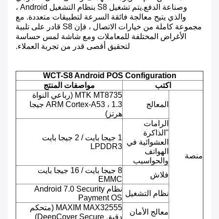
وصناعة الدفع.يتم تشغيل S8 بنظام التشغيل Android ،
والذي يتيح معالجة فائقة السرعة لتطبيقات متعددة. مع
مجموعة كاملة من خيارات الاتصال ، فإن S8 قادر على تلبية
الأغراض المختلفة للمعاملات ومع شاشة لمس حساسة
لتحقيق أقصى قدر من تجربة العملاء.
WCT-S8 Android POS Configuration
اكتب
مواصفات المنتج
MTK MT8735 (رباعي النواة
المعالج
ARM Cortex-A53 ، 1.3 جيجا
هرتز)
الرامات
"الذاكرة
1 جيجا بايت / 2 جيجا بايت
العشوائية في
LPDDR3
الهواتف
منصة
والحواسيب
8 جيجا بايت / 16 جيجا بايت
فلاش
EMMC
نظام Android 7.0 Security
نظام التشغيل
Payment OS
MAXIM MAX32555 (متحكم
معالج الأمان
دقيق DeepCover Secure)