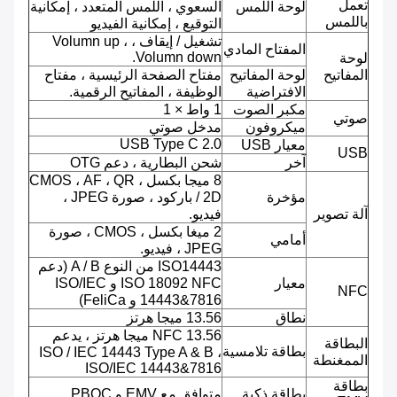
تعمل
لوحة اللمس
السعوي ، اللمس المتعدد ، إمكانية
باللمس
التوقيع ، إمكانية الفيديو
تشغيل / إيقاف ، Volumn up ،
المفتاح المادي
Volumn down.
لوحة
المفاتيح
لوحة المفاتيح
مفتاح الصفحة الرئيسية ، مفتاح
الافتراضية
الوظيفة ، المفاتيح الرقمية.
مكبر الصوت
1 واط × 1
صوتي
ميكروفون
مدخل صوتي
USB Type C 2.0
معيار USB
USB
آخر
شحن البطارية ، دعم OTG
8 ميجا بكسل ، CMOS ، AF ، QR
مؤخرة
/ 2D باركود ، صورة JPEG ،
آلة تصوير
فيديو.
2 ميغا بكسل ، CMOS ، صورة
أمامي
JPEG ، فيديو.
ISO14443 من النوع A / B (دعم
معيار
ISO 18092 NFC و ISO/IEC
NFC
14443&7816 و FeliCa)
نطاق
13.56 ميجا هرتز
NFC 13.56 ميجا هرتز ، يدعم
البطاقة
بطاقة تلامسية
ISO / IEC 14443 Type A & B ،
الممغنطة
ISO/IEC 14443&7816
بطاقة
بطاقة ذكية
متوافق مع EMV و PBOC