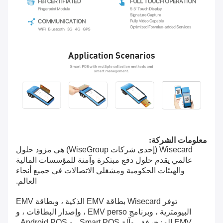
معلومات الشركة:
Wisecard (إحدى شركات WiseGroup) هي مزود حلول
عالمي يقدم حلول دفع مبتكرة وآمنة للمؤسسات المالية
والهيئات الحكومية ومشغلي الاتصالات في جميع أنحاء
العالم.
توفر Wisecard بطاقة EMV الذكية ، وبطاقة EMV
البيومترية ، وبرنامج EMV perso ، وإصدار البطاقات ، و
EMV المزخرفة ، وآلة Smart POS ، و Android POS ،