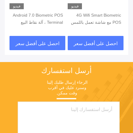
يو
فيديو
فيديو
ة
4G Wifi Smart Biometric
Android 7.0 Biometric POS
POS مع شاشة تعمل باللمس
Terminal ، آلة نقاط البيع
قارئ بصمات الأصابع
المحمولة مع طابعة مدمجة
قار
في البطارية
احصل على أفضل سعر
احصل على أفضل سعر
ا
أرسل استفسارك
الرجاء إرسال طلبك إلينا 
وسنرد عليك في أقرب 
وقت ممكن.