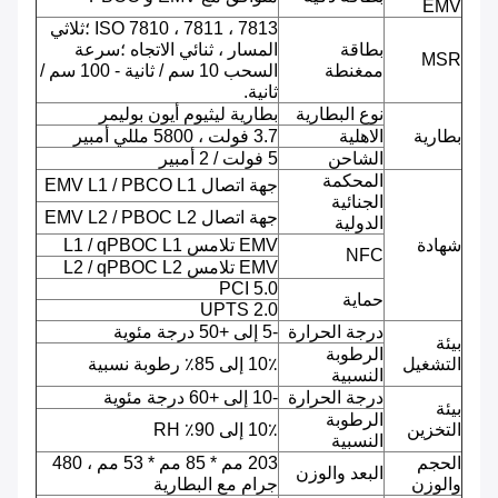
EMV
ISO 7810 ، 7811 ، 7813 ؛ثلاثي
بطاقة
المسار ، ثنائي الاتجاه ؛سرعة
MSR
ممغنطة
السحب 10 سم / ثانية - 100 سم /
ثانية.
نوع البطارية
بطارية ليثيوم أيون بوليمر
بطارية
الاهلية
3.7 فولت ، 5800 مللي أمبير
الشاحن
5 فولت / 2 أمبير
المحكمة
جهة اتصال EMV L1 / PBCO L1
الجنائية
جهة اتصال EMV L2 / PBOC L2
الدولية
شهادة
EMV تلامس L1 / qPBOC L1
NFC
EMV تلامس L2 / qPBOC L2
PCI 5.0
حماية
UPTS 2.0
درجة الحرارة
-5 إلى +50 درجة مئوية
بيئة
الرطوبة
التشغيل
10٪ إلى 85٪ رطوبة نسبية
النسبية
درجة الحرارة
-10 إلى +60 درجة مئوية
بيئة
الرطوبة
التخزين
10٪ إلى 90٪ RH
النسبية
الحجم
203 مم * 85 مم * 53 مم ، 480
البعد والوزن
والوزن
جرام مع البطارية