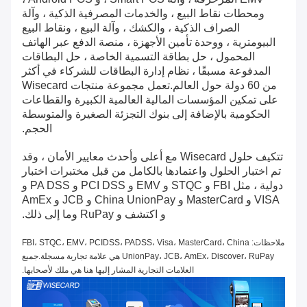
ومحطات نقاط البيع ، والخدمات المصرفية الذكية ، وآلة
الصراف الذكية ، والكشك ، وآلة البيع ، ونقاط البيع
البيومترية ، ووحدة تأمين الأجهزة ، منصة الدفع عبر الهاتف
المحمول ، حل بطاقة التسمية الخاصة ، حل البطاقات
المدفوعة مسبقًا ، نظام إدارة البطاقات للشركاء في أكثر
من 60 دولة حول العالم.تعمل مجموعة منتجات Wisecard
على تمكين المؤسسات المالية العالمية الكبيرة والقطاعات
الحكومية بالإضافة إلى بنوك التجزئة الصغيرة والمتوسطة
الحجم.
تتكيف حلول Wisecard مع أعلى وأحدث معايير الأمان ، وقد
تم اختبار الحلول واعتمادها بالكامل من قبل مختبرات اختبار
دولية ، مثل FBI و STQC و EMV و PCI DSS و PA DSS و
VISA و MasterCard و China UnionPay و JCB و AmEx
و اكتشف و RuPay وما إلى ذلك.
ملاحظات: FBI، STQC، EMV، PCIDSS، PADSS، Visa، MasterCard، China
UnionPay، JCB، AmEx، Discover، RuPay هي علامة تجارية مسجلة.جميع
العلامات التجارية المشار إليها هنا هي ملك لأصحابها.