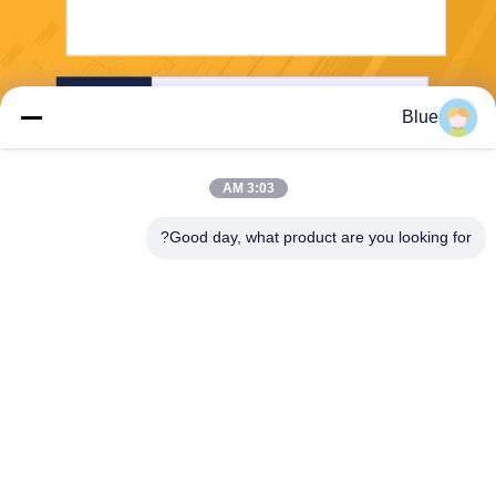
إرسال
Blue
3:03 AM
Good day, what product are you looking for?
Wisecard Technology Co., Ltd.
blueliu@wisecardtech.com
+86-755-86007346
B1303 ، مبنى Chuangyi Tech
nology ، Gaoxin C. 1st Ave ،
Nanshan ، Shenzhen ، Guan
gdong ، 518057 ، الصين