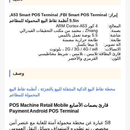
إبراز:
FBI Smart POS Terminal
,
A53 Smart POS Terminal
,
5.5in أنظمة نقاط البيع المحمولة للمطاعم
المعالج:
4 كور ARM Cortex-A53
بصمة:
Zhiang ، معتمد من مكتب التحقيقات الفيدرالي
شاشة:
5.5 بوصة تعمل باللمس
طابعة:
طابعة حرارية مضمنة
الة تصوير:
5 ميغا بكسل
الاتصالات:
2G / 3G / 4G / wifi ، بلوتوث
قارئ البطاقة:
تلامس ، تلامس ، شريط مغناطيسي
اللون:
القرمزي والأخضر
وصف
محطة نقاط البيع الذكية المتنقلة للبيع بالتجزئة ، أنظمة نقاط البيع
المحمولة للمطاعم
قارئ بصمات الأصابع POS Machine Retail Mobile
Payment Android POS Terminal
S8 عبارة عن محطة محمولة آمنة للغاية مع عنصر آمن
مخصص ، تم تطويره لاستهداف وسائل النقل العمومي