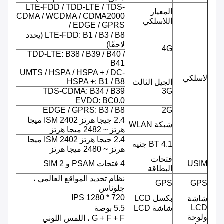
LTE-FDD / TDD-LTE / TDS-
المعيار
CDMA / WCDMA / CDMA2000
اللاسلكي
/ EDGE / GPRS
LTE-FDD: B1 / B3 / B8 (يحدد
لاحقًا)
4G
TDD-LTE: B38 / B39 / B40 /
B41
UMTS / HSPA / HSPA + / DC-
لاسلكي
HSPA +: B1 / B8
الجيل الثالث
TDS-CDMA: B34 / B39
3G
EVDO: BC0.0
EDGE / GPRS: B3 / B8
2G
2.4 جيجا هرتز ISM 2402 ميجا
شبكة WLAN
هرتز ~ 2482 ميجا هرتز
2.4 جيجا هرتز ISM 2402 ميجا
BT 4.1 جنيه
هرتز ~ 2480 ميجا هرتز
فتحات
USIM
4 فتحات PSAM و 2 SIM
البطاقة
نظام تحديد المواقع العالمي ،
GPS
GPS
جلوناس
720 * 1280 IPS
بكسل LCD
شاشة
LCD
شاشة LCD
5.5 بوصة
ولوحة
G + F + F ، اللمس اللوني